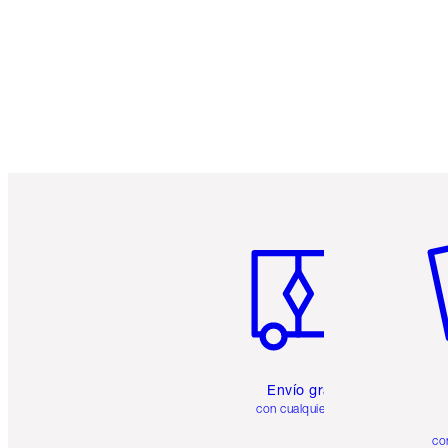
Artículo 1 de 6
Ar
Envío gratuito
con cualquier pedido
co