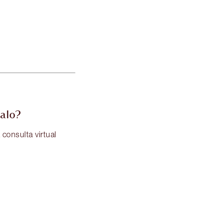
galo?
onsulta virtual