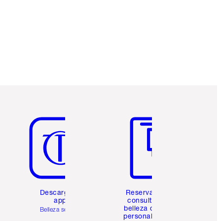
Artículo 5 de 6
Artículo 6 de 6
Descarga la
Reserva una
app
consulta de
belleza online
Belleza sencilla
personalizada