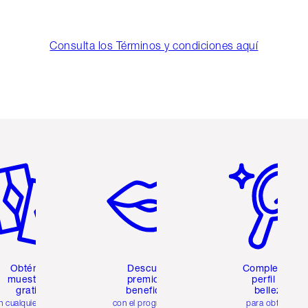
Consulta los Términos y condiciones aquí
tículo 2 de 6
Artículo 3 de 6
Artículo 4 de 6
Obtén 2
Descubre
Completa tu
muestras
premios y
perfil de
gratis
beneficios
belleza
n cualquier pedido
con el programa de
para obtener