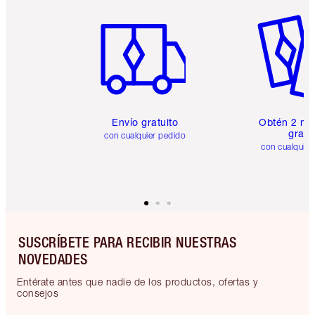
Artículo 1 de 6
Artículo
Envío gratuito
Obtén 2 mu
gratis
con cualquier pedido
con cualquier
SUSCRÍBETE PARA RECIBIR NUESTRAS
NOVEDADES
Entérate antes que nadie de los productos, ofertas y
consejos