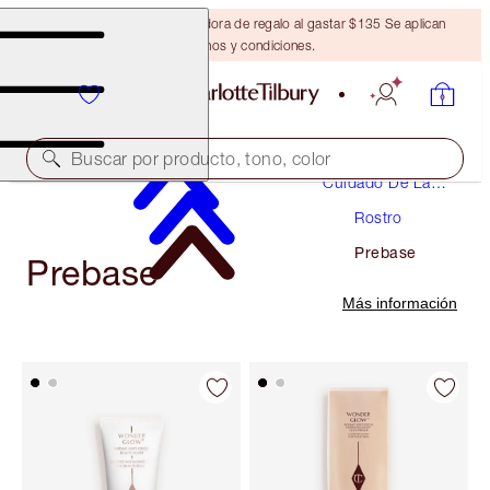
Obtén una brocha bronceadora de regalo al gastar $135 Se aplican
términos y condiciones.
Buscar por producto, tono, color
Cuidado De La
Piel
Rostro
Prebase
Prebase
Más información