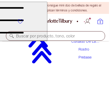
¡ÚLTIMA OPORTUNIDAD! Consigue mini dúo de belleza de regalo al
gastar $110 Se aplican términos y condiciones.
Buscar por producto, tono, color
Cuidado De La
Piel
Rostro
GALARDONADO
Prebase
WONDERGLOW
15ML FACE PRIMER
$25.00
(
$166.67
/
100
ml
)