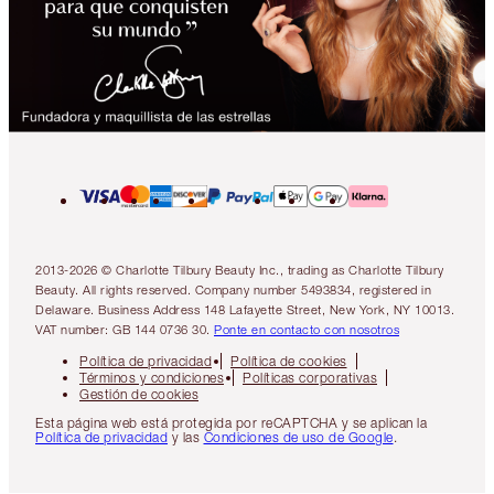
2013-2026 © Charlotte Tilbury Beauty Inc., trading as Charlotte Tilbury
Beauty. All rights reserved. Company number 5493834, registered in
Delaware. Business Address 148 Lafayette Street, New York, NY 10013.
VAT number: GB 144 0736 30.
Ponte en contacto con nosotros
Política de privacidad
Política de cookies
Términos y condiciones
Políticas corporativas
Gestión de cookies
Esta página web está protegida por reCAPTCHA y se aplican la
Política de privacidad
y las
Condiciones de uso de Google
.