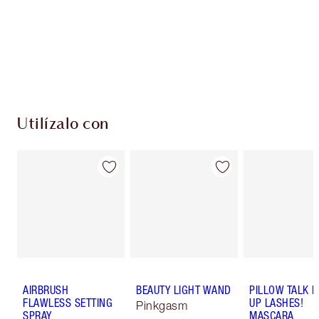
monedas de fidelización cada vez que
compres!
Entrega estándar gratuita al gastar $50
Escoge 2 muestras gratis al momento de pagar
Utilízalo con
AIRBRUSH
BEAUTY LIGHT WAND
PILLOW TALK 
FLAWLESS SETTING
UP LASHES!
Pinkgasm
SPRAY
MASCARA