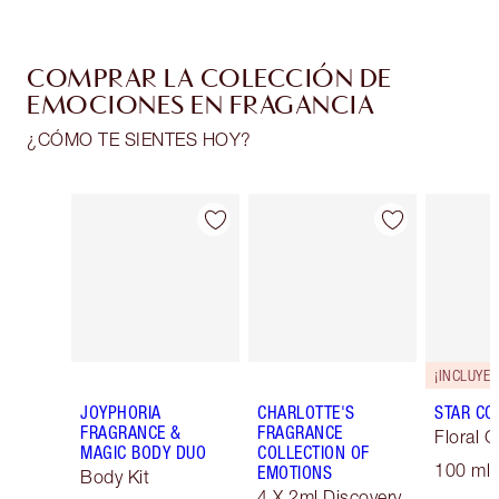
COMPRAR LA COLECCIÓN DE
EMOCIONES EN FRAGANCIA
¿CÓMO TE SIENTES HOY?
Artículo 1 de 27
Artículo 2 de 27
JOYPHORIA
CHARLOTTE'S
STAR CO
FRAGRANCE &
FRAGRANCE
Floral C
MAGIC BODY DUO
COLLECTION OF
100 ml 
EMOTIONS
Body Kit
4 X 2ml Discovery