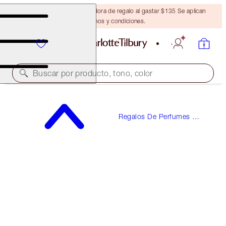
Obtén una brocha bronceadora de regalo al gastar $135 Se aplican
términos y condiciones.
Buscar por producto, tono, color
¡INCLUYE UNA MUESTRA GRATUITA!
Regalos De Perfumes Y
STAR CONFIDENCE
Fragancias
50 ML FRAGRANCE
$100.00
(
$200.00
/
100
ml
)