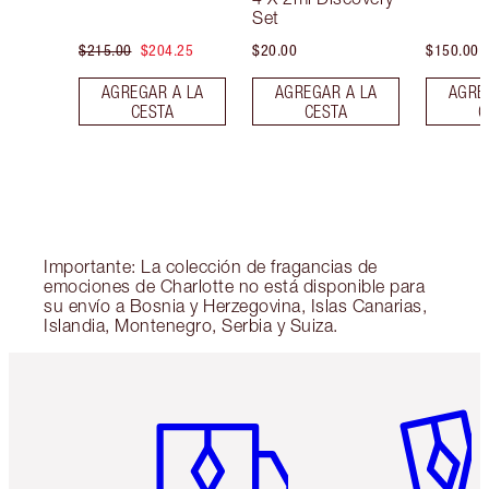
Set
$215.00
$204.25
$20.00
$150.00
AGREGAR A LA
AGREGAR A LA
AGRE
CESTA
CESTA
C
Importante: La colección de fragancias de
emociones de Charlotte no está disponible para
su envío a Bosnia y Herzegovina, Islas Canarias,
Islandia, Montenegro, Serbia y Suiza.
Artículo 1 de 6
Artículo