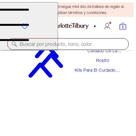
¡ÚLTIMA OPORTUNIDAD! Consigue mini dúo de belleza de regalo al
gastar $110 Se aplican términos y condiciones.
Buscar por producto, tono, color
Cuidado De La
Piel
Rostro
THE IMMEDIATE EYE REVIVAL DUO
Kits Para El Cuidado
SKINCARE KIT
De La Piel
$140.00
$133.00
(
$150.54
/
100
g
)