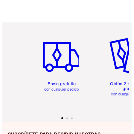
Artículo 1 de 6
Artículo
Envío gratuito
Obtén 2 mu
gratis
con cualquier pedido
con cualquier