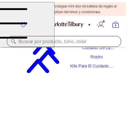
¡ÚLTIMA OPORTUNIDAD! Consigue mini dúo de belleza de regalo al
gastar $110 Se aplican términos y condiciones.
Buscar por producto, tono, color
Cuidado De La
Piel
Rostro
15% DE DESCUENTO
Kits Para El Cuidado
CHARLOTTE’S MAGIC CREAM XL FOREVER
De La Piel
KIT
SKINCARE KIT
$485.00
$412.25
(
$485.00
/
100
ml
)