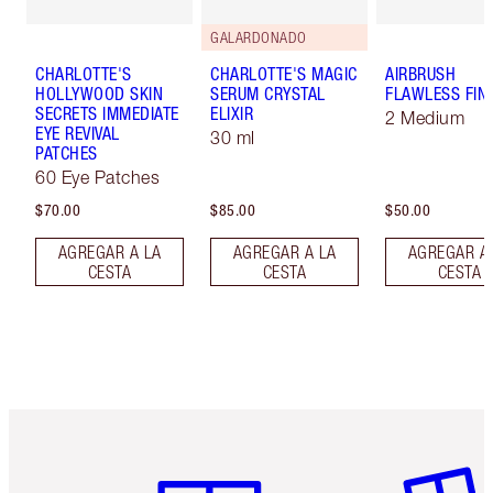
GALARDONADO
CHARLOTTE'S
CHARLOTTE'S MAGIC
AIRBRUSH
HOLLYWOOD SKIN
SERUM CRYSTAL
FLAWLESS FIN
SECRETS IMMEDIATE
ELIXIR
2 Medium
EYE REVIVAL
30 ml
PATCHES
60 Eye Patches
$70.00
$85.00
$50.00
AGREGAR A LA
AGREGAR A LA
AGREGAR A
CESTA
CESTA
CESTA
Artículo 1 de 6
Artículo