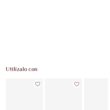
EXCLUSIVOS DE CHARLOTTE TILBURY
Club de fidelidad Charlotte’s Darlings. Gana
monedas de fidelización cada vez que
compres!
Entrega estándar gratuita al gastar $50
Escoge 2 muestras gratis al momento de pagar
Utilízalo con