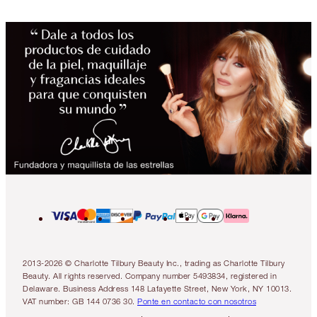
2013-2026 © Charlotte Tilbury Beauty Inc., trading as Charlotte Tilbury
Beauty. All rights reserved. Company number 5493834, registered in
Delaware. Business Address 148 Lafayette Street, New York, NY 10013.
VAT number: GB 144 0736 30.
Ponte en contacto con nosotros