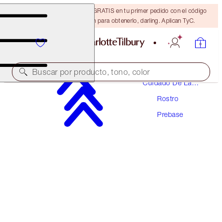
15% de descuento + ENVÍO GRATIS en tu primer pedido con el código
DARLING15. Inicia sesión para obtenerlo, darling. Aplican TyC.
Buscar por producto, tono, color
Cuidado De La
Piel
Rostro
GALARDONADO
Prebase
WONDERGLOW
40ML FACE PRIMER
$55.00
(
$137.50
/
100
ml
)