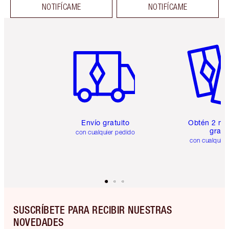
NOTIFÍCAME
NOTIFÍCAME
Artículo 1 de 6
Artículo
Envío gratuito
Obtén 2 mu
gratis
con cualquier pedido
con cualquier
SUSCRÍBETE PARA RECIBIR NUESTRAS
NOVEDADES