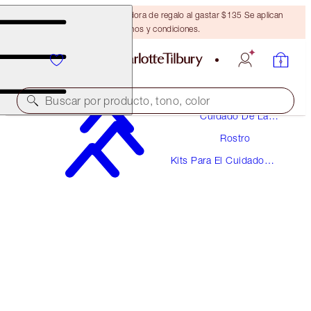
Obtén una brocha bronceadora de regalo al gastar $135 Se aplican
términos y condiciones.
Buscar por producto, tono, color
Cuidado De La
Piel
Rostro
AHORRA 10%
Kits Para El Cuidado
CHARLOTTE’S MAGIC CREAM FACE & BODY
De La Piel
DUO
SKINCARE KIT
$170.00
$153.00
(
$68.00
/
100
ml
)