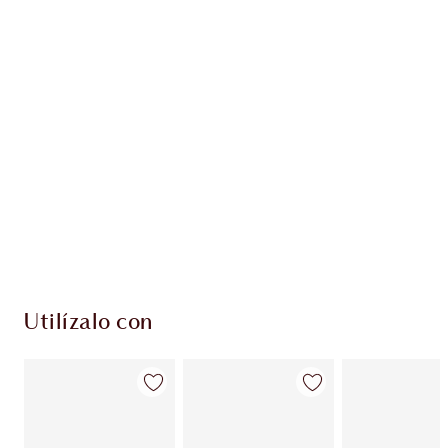
Más información
EXCLUSIVOS DE CHARLOTTE TILBURY
Club de fidelidad Charlotte’s Darlings. Gana
monedas de fidelización cada vez que
compres!
Entrega estándar gratuita al gastar $50
Escoge 2 muestras gratis al momento de pagar
Utilízalo con