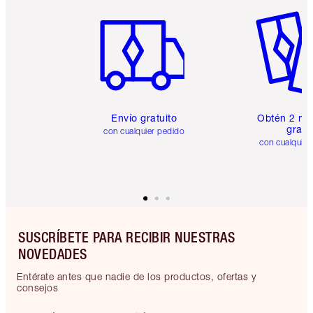
Artículo 1 de 6
Artículo
Envío gratuito
Obtén 2 mu
gratis
con cualquier pedido
con cualquier
SUSCRÍBETE PARA RECIBIR NUESTRAS
NOVEDADES
Entérate antes que nadie de los productos, ofertas y
consejos