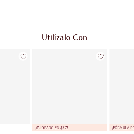
Utilízalo Con
¡VALORADO EN $77!
¡FÓRMULA P