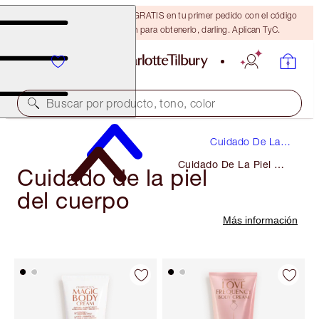
15% de descuento + ENVÍO GRATIS en tu primer pedido con el código
DARLING15. Inicia sesión para obtenerlo, darling. Aplican TyC.
Buscar por producto, tono, color
Cuidado De La
Piel
Cuidado De La Piel Del
Cuidado de la piel
Cuerpo
del cuerpo
Más información