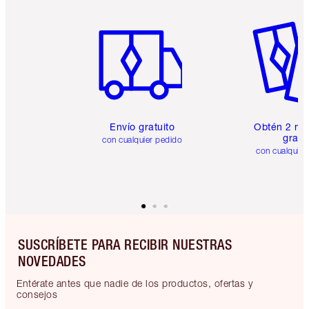
Artículo 1 de 6
Artículo
Envío gratuito
Obtén 2 mu
gratis
con cualquier pedido
con cualquier
SUSCRÍBETE PARA RECIBIR NUESTRAS
NOVEDADES
Entérate antes que nadie de los productos, ofertas y
consejos