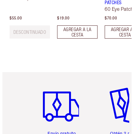
PATCHES
60 Eye Patch
$55.00
$19.00
$70.00
AGREGAR A LA
AGREGAR A
DESCONTINUADO
CESTA
CESTA
Artículo 1 de 6
Artículo
Envío gratuito
Obtén 2 mu