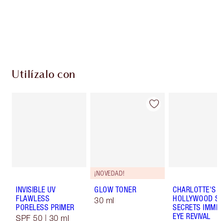
compres!
Entrega estándar gratuita al gastar $50
Escoge 2 muestras gratis al momento de pagar
Utilízalo con
¡NOVEDAD!
INVISIBLE UV
GLOW TONER
CHARLOTTE'S
FLAWLESS
HOLLYWOOD S
30 ml
PORELESS PRIMER
SECRETS IMME
EYE REVIVAL
SPF 50 | 30 ml