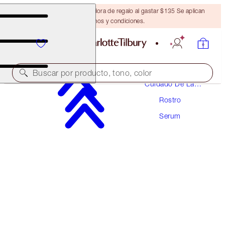
Obtén una brocha bronceadora de regalo al gastar $135 Se aplican
términos y condiciones.
Buscar por producto, tono, color
Cuidado De La
Piel
Rostro
DARK SPOT CORRECTING RADIANCE
RECOVERY SERUM
Serum
10 ML
$32.00
(
$320.00
/
100
ml
)