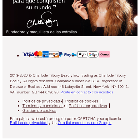
2013-2026 © Charlotte Tilbury Beauty Inc., trading as Charlotte Tilbury
Beauty. All rights reserved. Company number 5493834, registered in
Delaware. Business Address 148 Lafayette Street, New York, NY 10013.
VAT number: GB 144 0736 30.
Ponte en contacto con nosotros
Política de privacidad
Política de cookies
Términos y condiciones
Políticas corporativas
Gestión de cookies
Esta página web está protegida por reCAPTCHA y se aplican la
Política de privacidad
y las
Condiciones de uso de Google
.