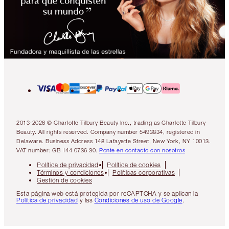
2013-2026 © Charlotte Tilbury Beauty Inc., trading as Charlotte Tilbury
Beauty. All rights reserved. Company number 5493834, registered in
Delaware. Business Address 148 Lafayette Street, New York, NY 10013.
VAT number: GB 144 0736 30.
Ponte en contacto con nosotros
Política de privacidad
Política de cookies
Términos y condiciones
Políticas corporativas
Gestión de cookies
Esta página web está protegida por reCAPTCHA y se aplican la
Política de privacidad
y las
Condiciones de uso de Google
.