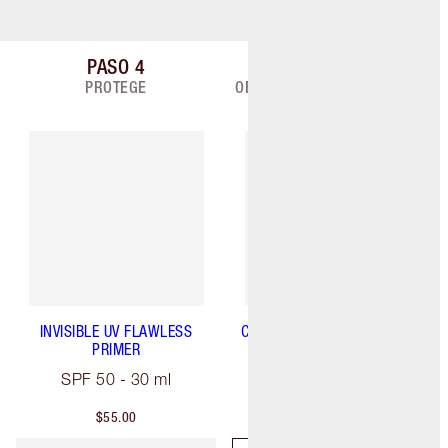
PASO
4
PASO
5
8
Artículo 4 de 8
Artículo 5 de 8
PROTEGE
OBJETIVO: MAÑANA Y NOCHE
INVISIBLE UV FLAWLESS
CHARLOTTE'S MAGIC SERUM
PRIMER
CRYSTAL ELIXIR
SPF 50 - 30 ml
30 ml
$55.00
$85.00