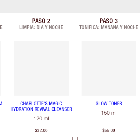
PASO
2
PASO
3
de 8
Artículo 2 de 8
Artículo 3 de 
HE
LIMPIA: DÍA Y NOCHE
TONIFICA: MAÑANA Y NOCHE
M
CHARLOTTE'S MAGIC
GLOW TONER
HYDRATION REVIVAL CLEANSER
150 ml
120 ml
$32.00
$55.00