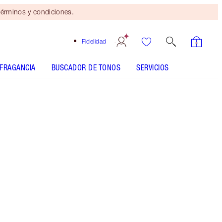
érminos y condiciones.
Fidelidad
FRAGANCIA
BUSCADOR DE TONOS
SERVICIOS
Tamaño
50ml refill
$130.00