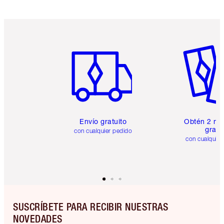
Artículo 1 de 6
Artículo
Envío gratuito
Obtén 2 mu
gratis
con cualquier pedido
con cualquier
SUSCRÍBETE PARA RECIBIR NUESTRAS
NOVEDADES