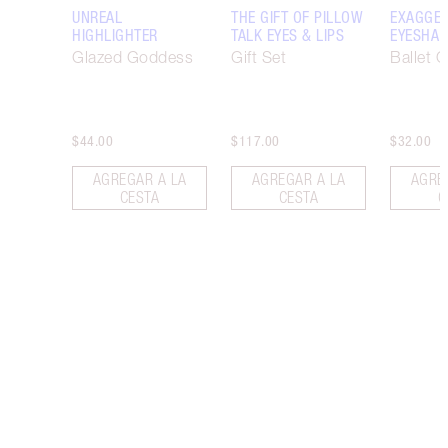
UNREAL
THE GIFT OF PILLOW
EXAGGER
HIGHLIGHTER
TALK EYES & LIPS
EYESHAD
Glazed Goddess
Gift Set
Ballet 
$44.00
$117.00
$32.00
AGREGAR A LA
AGREGAR A LA
AGRE
CESTA
CESTA
C