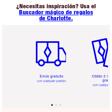
¿Necesitas inspiración? Usa el
Buscador mágico de regalos
de Charlotte.
Artículo 1 de 6
Artículo
Envío gratuito
Obtén 2 mu
gratis
con cualquier pedido
con cualquier