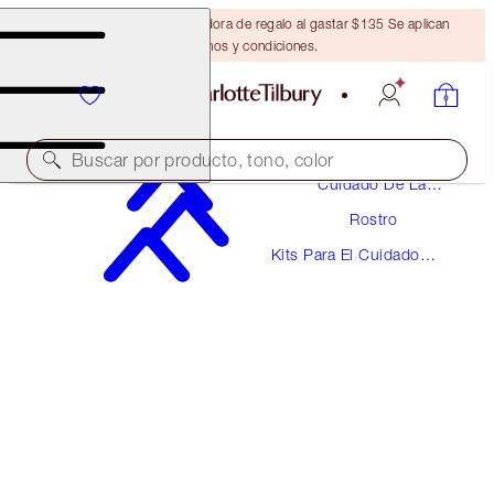
Obtén una brocha bronceadora de regalo al gastar $135 Se aplican
términos y condiciones.
Buscar por producto, tono, color
Cuidado De La
Piel
Rostro
AHORRA 10%
Kits Para El Cuidado
SCIENCE-POWERED SERUM & MAGIC CREAM
De La Piel
MINI DUO
SKINCARE KIT
$62.00
$55.80
(
$248.00
/
100
ml
)