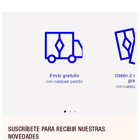
Artículo 1 de 6
Artículo
Envío gratuito
Obtén 2 mu
gratis
con cualquier pedido
con cualquier
SUSCRÍBETE PARA RECIBIR NUESTRAS
NOVEDADES