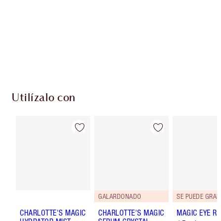
Club de fidelidad Charlotte’s Darlings. Gana
monedas de fidelización cada vez que
compres!
Entrega estándar gratuita al gastar $50
Escoge 2 muestras gratis al momento de pagar
Utilízalo con
GALARDONADO
SE PUEDE GRAB
CHARLOTTE'S MAGIC
CHARLOTTE'S MAGIC
MAGIC EYE R