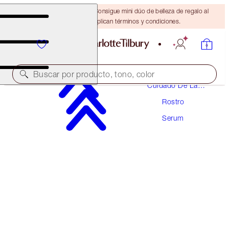
¡ÚLTIMA OPORTUNIDAD! Consigue mini dúo de belleza de regalo al
gastar $110 Se aplican términos y condiciones.
Buscar por producto, tono, color
Cuidado De La
Piel
Rostro
CRYO-RECOVERY EYE SERUM
Serum
15 ML
$70.00
(
$466.67
/
100
ml
)