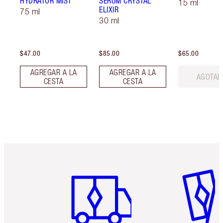
HYDRATOR MIST
SERUM CRYSTAL
15 ml
ELIXIR
75 ml
30 ml
$47.00
$85.00
$65.00
AGREGAR A LA
AGREGAR A LA
AGOTAD
CESTA
CESTA
Artículo 1 de 6
Artículo