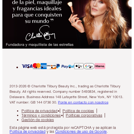
2013-2026 © Charlotte Tilbury Beauty Inc., trading as Charlotte Tilbury
Beauty. All rights reserved. Company number 5493834, registered in
Delaware. Business Address 148 Lafayette Street, New York, NY 10013.
VAT number: GB 144 0736 30.
Ponte en contacto con nosotros
Política de privacidad
Política de cookies
Términos y condiciones
Políticas corporativas
Gestión de cookies
Esta página web está protegida por reCAPTCHA y se aplican la
Política de privacidad
y las
Condiciones de uso de Google
.