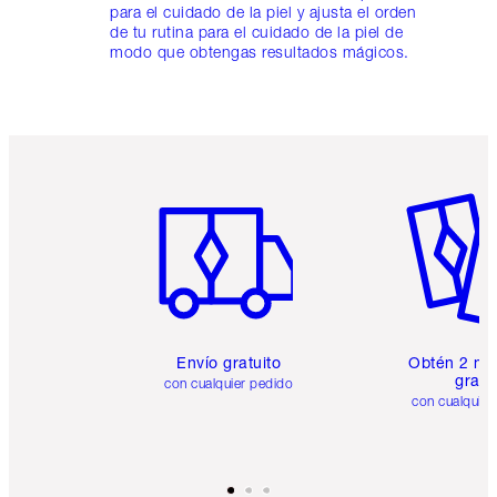
para el cuidado de la piel y ajusta el orden
de tu rutina para el cuidado de la piel de
modo que obtengas resultados mágicos.
Artículo 1 de 6
Artículo
Envío gratuito
Obtén 2 mu
gratis
con cualquier pedido
con cualquier