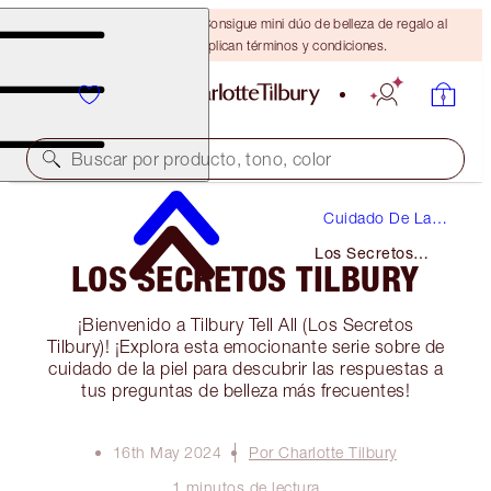
¡ÚLTIMA OPORTUNIDAD! Consigue mini dúo de belleza de regalo al
gastar $110 Se aplican términos y condiciones.
Buscar por producto, tono, color
Cuidado De La
Piel
Los Secretos
LOS SECRETOS TILBURY
Tilbury
¡Bienvenido a Tilbury Tell All (Los Secretos
Tilbury)! ¡Explora esta emocionante serie sobre de
cuidado de la piel para descubrir las respuestas a
tus preguntas de belleza más frecuentes!
16th May 2024
Por Charlotte Tilbury
1 minutos de lectura