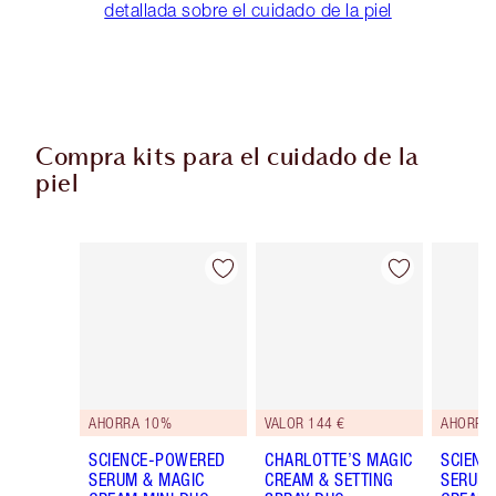
detallada sobre el cuidado de la piel
Compra kits para el cuidado de la
piel
Artículo 1 de 43
Artículo 2 de 43
AHORRA 10%
VALOR 144 €
AHORRA
SCIENCE-POWERED
CHARLOTTE’S MAGIC
SCIENC
SERUM & MAGIC
CREAM & SETTING
SERUM 