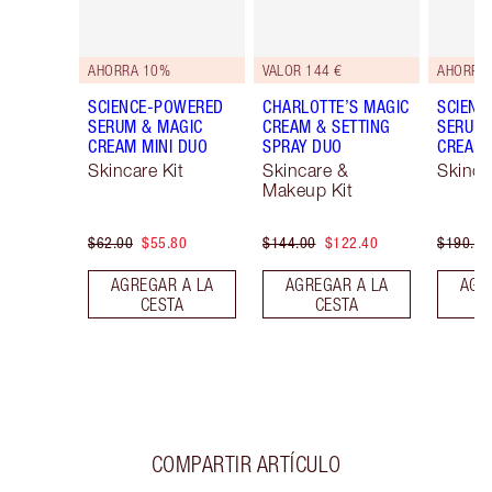
AHORRA 10%
VALOR 144 €
AHORRA
SCIENCE-POWERED
CHARLOTTE’S MAGIC
SCIENC
SERUM & MAGIC
CREAM & SETTING
SERUM 
CREAM MINI DUO
SPRAY DUO
CREAM 
Skincare Kit
Skincare &
Skinca
Makeup Kit
$62.00
$55.80
$144.00
$122.40
$190.00
AGREGAR A LA
AGREGAR A LA
AGR
CESTA
CESTA
COMPARTIR ARTÍCULO