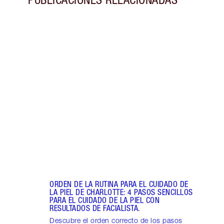
Artículo 1 de 8
RUTI
LA PI
Sigue
cuida
preci
duran
ORDEN DE LA RUTINA PARA EL CUIDADO DE
LA PIEL DE CHARLOTTE: 4 PASOS SENCILLOS
PARA EL CUIDADO DE LA PIEL CON
RESULTADOS DE FACIALISTA.
Descubre el orden correcto de los pasos