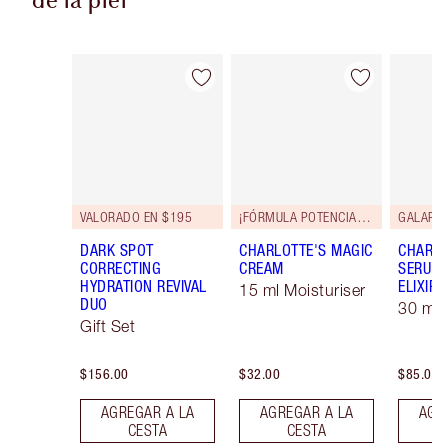
de la piel
Artículo 1 de 92
Artículo 2 de 92
VALORADO EN $195
¡FÓRMULA POTENCIADA!
GALARD
DARK SPOT
CHARLOTTE'S MAGIC
CHARLO
CORRECTING
CREAM
SERUM 
HYDRATION REVIVAL
ELIXIR
15 ml Moisturiser
DUO
30 ml
Gift Set
$156.00
$32.00
$85.00
AGREGAR A LA
AGREGAR A LA
AGR
CESTA
CESTA