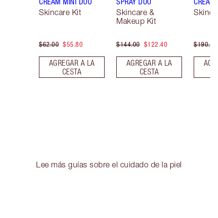
CREAM MINI DUO
SPRAY DUO
CREAM 
Skincare Kit
Skincare &
Skinca
Makeup Kit
$62.00
$55.80
$144.00
$122.40
$190.00
AGREGAR A LA
AGREGAR A LA
AGR
CESTA
CESTA
Lee más guías sobre el cuidado de la piel