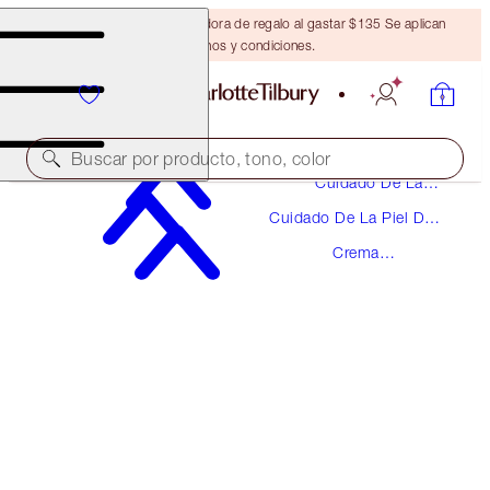
Obtén una brocha bronceadora de regalo al gastar $135 Se aplican
términos y condiciones.
Buscar por producto, tono, color
Cuidado De La
Piel
Cuidado De La Piel Del
AWARD-WINNING
Cuerpo
Crema
CHARLOTTE'S MAGIC BODY CREAM
Corporal
ORIGINAL 200ML
$65.00
(
$32.50
/
100
ml
)