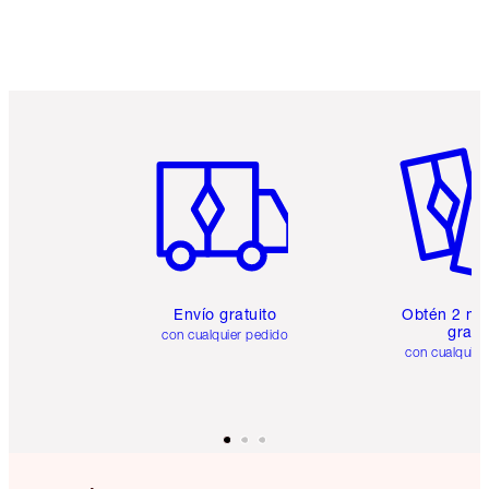
Artículo 1 de 6
Artículo
Envío gratuito
Obtén 2 mu
gratis
con cualquier pedido
con cualquier