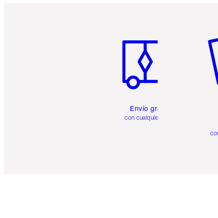
Artículo 1 de 6
Ar
Envío gratuito
con cualquier pedido
co