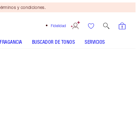
érminos y condiciones.
Fidelidad
FRAGANCIA
BUSCADOR DE TONOS
SERVICIOS
Tamaño
200ml Joyphoria
$65.00