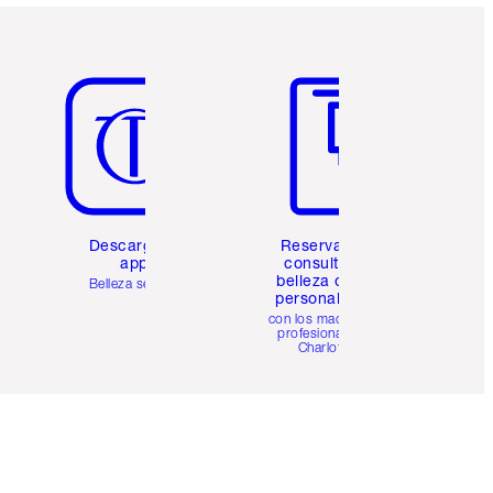
Artículo 5 de 6
Artículo 6 de 6
Descarga la
Reserva una
app
consulta de
belleza online
Belleza sencilla
personalizada
con los maquillistas
profesionales de
Charlotte.