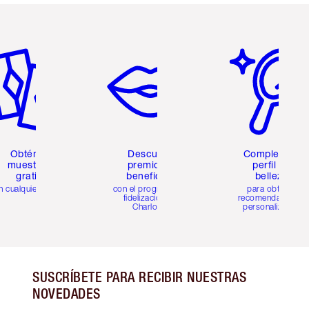
tículo 2 de 6
Artículo 3 de 6
Artículo 4 de 6
Obtén 2
Descubre
Completa tu
muestras
premios y
perfil de
gratis
beneficios
belleza
n cualquier pedido
con el programa de
para obtener
fidelización de
recomendaciones
Charlotte
personalizadas
SUSCRÍBETE PARA RECIBIR NUESTRAS
NOVEDADES