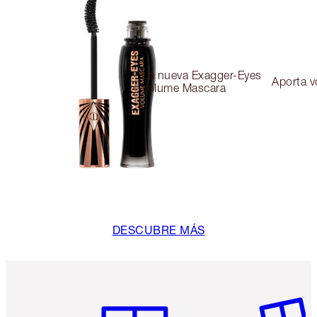
La nueva Exagger-Eyes
Aporta 
Volume Mascara
DESCUBRE MÁS
Artículo 1 de 6
Artículo