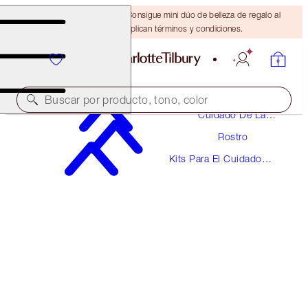
¡ÚLTIMA OPORTUNIDAD! Consigue mini dúo de belleza de regalo al
gastar $110 Se aplican términos y condiciones.
Buscar por producto, tono, color
Cuidado De La
Piel
Rostro
VALOR 144 €
Kits Para El Cuidado
CHARLOTTE’S MAGIC CREAM & SETTING
De La Piel
SPRAY DUO
SKINCARE & MAKEUP KIT
$144.00
$122.40