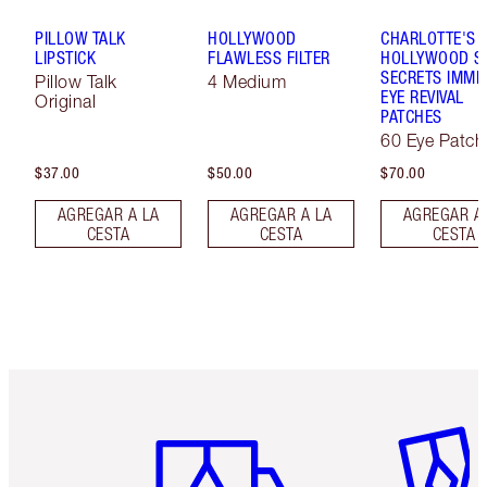
PILLOW TALK
HOLLYWOOD
CHARLOTTE'S
LIPSTICK
FLAWLESS FILTER
HOLLYWOOD S
SECRETS IMME
Pillow Talk
4 Medium
EYE REVIVAL
Original
PATCHES
60 Eye Patch
$37.00
$50.00
$70.00
AGREGAR A LA
AGREGAR A LA
AGREGAR A
CESTA
CESTA
CESTA
Artículo 1 de 6
Artículo