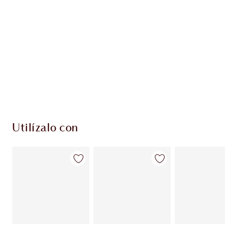
EXCLUSIVOS DE CHARLOTTE TILBURY
Club de fidelidad Charlotte’s Darlings. Gana
monedas de fidelización cada vez que
compres!
Entrega estándar gratuita al gastar $50
Escoge 2 muestras gratis al momento de pagar
Utilízalo con