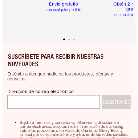
Envío gratuito
Obtén 2 mu
gratis
con cualquier pedido
con cualquier
SUSCRÍBETE PARA RECIBIR NUESTRAS
NOVEDADES
Entérate antes que nadie de los productos, ofertas y
consejos
Dirección de correo electrónico
REGISTRARSE
Sujeto a Términos y condiciones. Al enviar tu dirección de
correo electrónico, aceptas recibir información de marketing
sobre los productos o servicios de Charlotte Tilbury Beauty
Limited por correo electrónico y a través de las redes sociales.