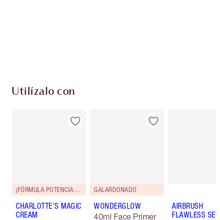
Club de fidelidad Charlotte’s Darlings. Gana
monedas de fidelización cada vez que
compres!
Entrega estándar gratuita al gastar $50
Escoge 2 muestras gratis al momento de pagar
Utilízalo con
¡FÓRMULA POTENCIADA!
GALARDONADO
CHARLOTTE'S MAGIC
WONDERGLOW
AIRBRUSH
CREAM
FLAWLESS SET
40ml Face Primer