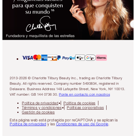
2013-2026 © Charlotte Tilbury Beauty Inc., trading as Charlotte Tilbury
Beauty. All rights reserved. Company number 5493834, registered in
Delaware. Business Address 148 Lafayette Street, New York, NY 10013.
VAT number: GB 144 0736 30.
Ponte en contacto con nosotros
Política de privacidad
Política de cookies
Términos y condiciones
Políticas corporativas
Gestión de cookies
Esta página web está protegida por reCAPTCHA y se aplican la
Política de privacidad
y las
Condiciones de uso de Google
.