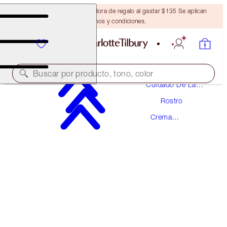
Obtén una brocha bronceadora de regalo al gastar $135 Se aplican
términos y condiciones.
Buscar por producto, tono, color
Cuidado De La
Piel
Rostro
SUSCRÍBETE
Crema
UNISEX HEALTHY GLOW
Hidratante
HYDRATING TINT
$48.00
(
$12.00
/
10
ml
)