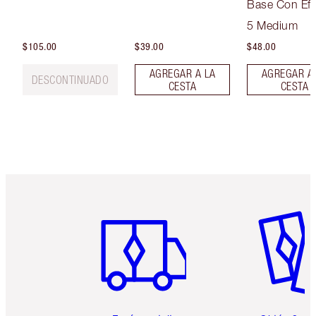
Base Con Efe
Soft-Focus
5 Medium
$105.00
$39.00
$48.00
AGREGAR A LA
AGREGAR A
DESCONTINUADO
CESTA
CESTA
Artículo 1 de 6
Artículo