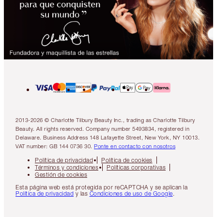
2013-2026 © Charlotte Tilbury Beauty Inc., trading as Charlotte Tilbury
Beauty. All rights reserved. Company number 5493834, registered in
Delaware. Business Address 148 Lafayette Street, New York, NY 10013.
VAT number: GB 144 0736 30.
Ponte en contacto con nosotros
Política de privacidad
Política de cookies
Términos y condiciones
Políticas corporativas
Gestión de cookies
Esta página web está protegida por reCAPTCHA y se aplican la
Política de privacidad
y las
Condiciones de uso de Google
.