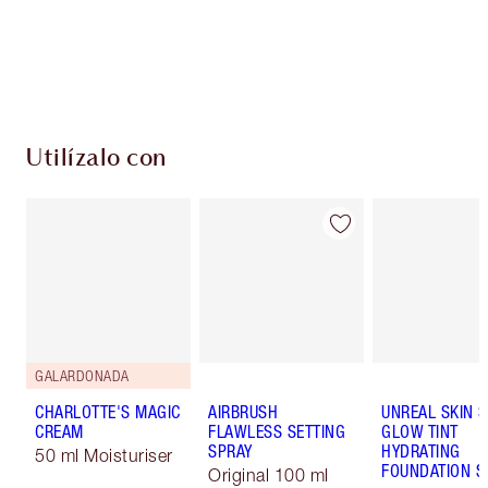
compres!
Entrega estándar gratuita al gastar $50
Escoge 2 muestras gratis al momento de pagar
Utilízalo con
GALARDONADA
CHARLOTTE'S MAGIC
AIRBRUSH
UNREAL SKIN 
CREAM
FLAWLESS SETTING
GLOW TINT
SPRAY
HYDRATING
50 ml Moisturiser
FOUNDATION S
Original 100 ml