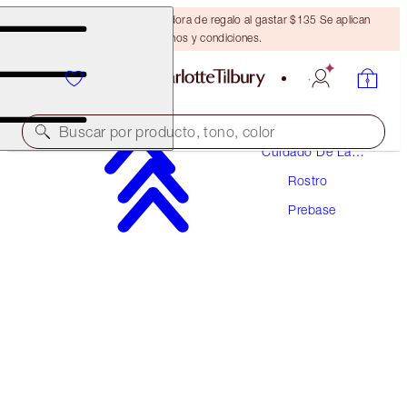
Obtén una brocha bronceadora de regalo al gastar $135 Se aplican
términos y condiciones.
Buscar por producto, tono, color
Cuidado De La
Piel
Rostro
INVISIBLE UV FLAWLESS PRIMER
Prebase
SPF 50 | 60 ML
$89.00
(
$148.33
/
100
ml
)