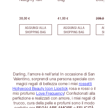
38,00 €
41,00 €
209,00 
AGGIUNGI ALLA
AGGIUNGI ALLA
AGG
SHOPPING BAG
SHOPPING BAG
SHO
Darling, l'amore è nell'aria! In occasione di San
Valentino, sorprendi una persona speciale con
magici regali di bellezza come i miei
rossetti
Hollywood Beauty Icon Lipstick
rosa e rossi o il
mio profumo
Love Frequency
! Confezionati alla
perfezione e realizzati con amore, i miei regali di
trucco, cura della pelle e profumi sono il modo
REGALARE AMORE
FELICITÀ
perfetto per
e