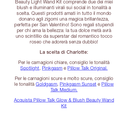
Beauty Light Wand Kit comprende due dei miei
blush e illuminanti virali sui social in tonalità a
scelta. Questi prodotti amati in tutto il mondo
donano agli zigomi una magica brillantezza,
perfetta per San Valentino! Sono regali stupendi
per chi ama la bellezza: la tua dolce metà avrà
uno scintillio da superstar dal romantico tocco
roseo che adorerà senza dubbio!
La scelta di Charlotte:
Per le carnagioni chiare, consiglio le tonalità
Spotlight
,
Pinkgasm
e
Pillow Talk Original.
Per le carnagioni scure e molto scure, consiglio
le tonalità
Goldgasm
,
Pinkgasm Sunset
e
Pillow
Talk Medium.
Acquista Pillow Talk Glow & Blush Beauty Wand
Kit