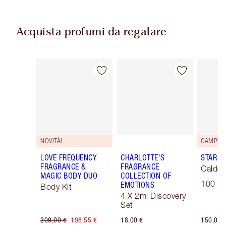
Acquista profumi da regalare
Articolo 1 di 30
Articolo 2 di 30
NOVITÀ!
LOVE FREQUENCY
CHARLOTTE'S
STAR C
FRAGRANCE &
FRAGRANCE
Caldo 
MAGIC BODY DUO
COLLECTION OF
100 ml
EMOTIONS
Body Kit
4 X 2ml Discovery
Set
209,00 €
198,55 €
18,00 €
150,00 