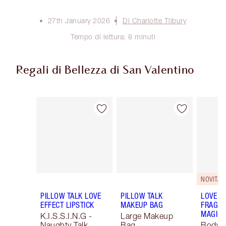
27th January 2026
Di Charlotte Tilbury
Tempo di lettura: 8 minuti
Regali di Bellezza di San Valentino
Articolo 1 di 67
Articolo 2 di 67
NOVITÀ!
PILLOW TALK LOVE
PILLOW TALK
LOVE F
EFFECT LIPSTICK
MAKEUP BAG
FRAGRA
MAGIC 
K.I.S.S.I.N.G -
Large Makeup
Naughty Talk
Bag
Body K