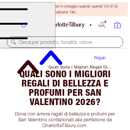
Ricevi un pennello per bronzer in omaggio quando spendi 120 €! Si
applicano T&C.
Cerca per prodotto, tonalità, colore
Regali
Quali Sono I Migliori Regali Di
QUALI SONO I MIGLIORI
Bellezza E Profumi Per San
Valentino 2026?
REGALI DI BELLEZZA E
PROFUMI PER SAN
VALENTINO 2026?
Dona con amore regali di bellezza e profumi per
San Valentino confezionati alla perfezione da
CharlotteTilbury.com.