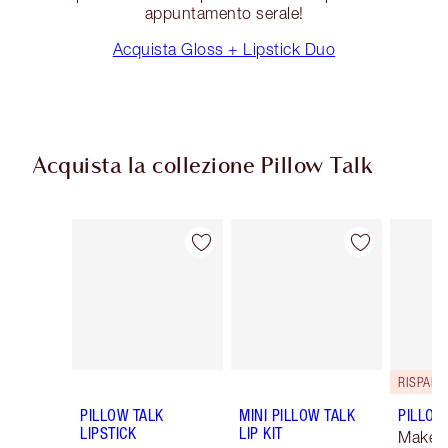
appuntamento serale!
Acquista Gloss + Lipstick Duo
Acquista la collezione Pillow Talk
Articolo 1 di 84
Articolo 2 di 84
RISPARM
PILLOW TALK
MINI PILLOW TALK
PILLOW 
LIPSTICK
LIP KIT
Makeup