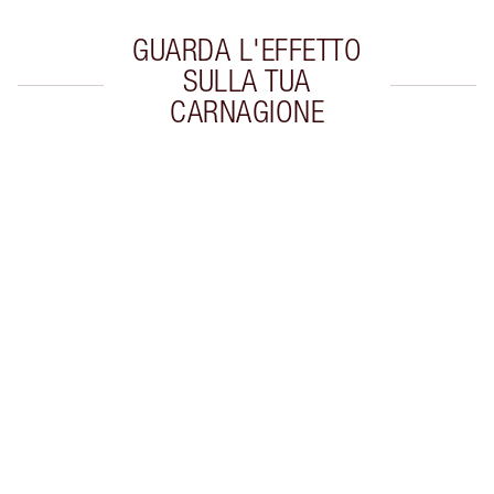
GUARDA L'EFFETTO
SULLA TUA
CARNAGIONE
Articolo 1 di 20
Arti