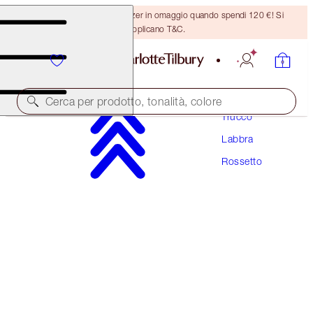
Ricevi un pennello per bronzer in omaggio quando spendi 120 €! Si
applicano T&C.
Cerca per prodotto, tonalità, colore
Trucco
Labbra
EDIZIONE LIMITATA!
Rossetto
PILLOW TALK LOVE EFFECT LIPSTICK
MATTE REVOLUTION - DREAM TALK
38,00 €
(
108,57 €
/
10
g
)