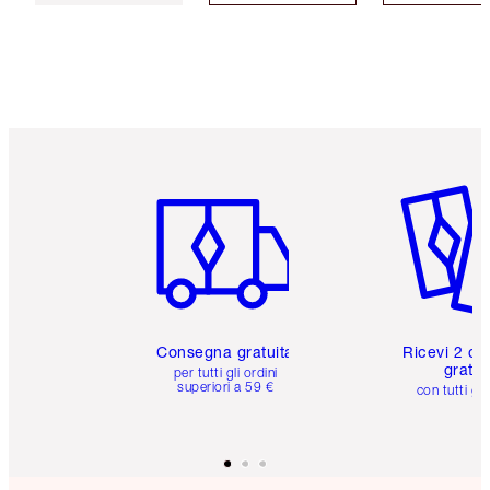
Articolo 1 di 6
Articolo
Consegna gratuita
Ricevi 2 ca
gratuit
per tutti gli ordini
superiori a 59 €
con tutti gli