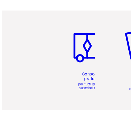
Articolo 1 di 6
Art
Consegna
gratuita
per tutti gli ordini
superiori a 59 €
c