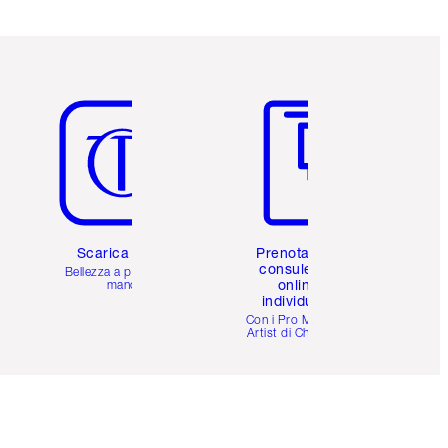
Articolo 5 di 6
Articolo 6 di 6
Scarica l'app
Prenota una
consulenza
Bellezza a portata di
online
mano
individuale
i
Con i Pro Make-up
Artist di Charlotte.