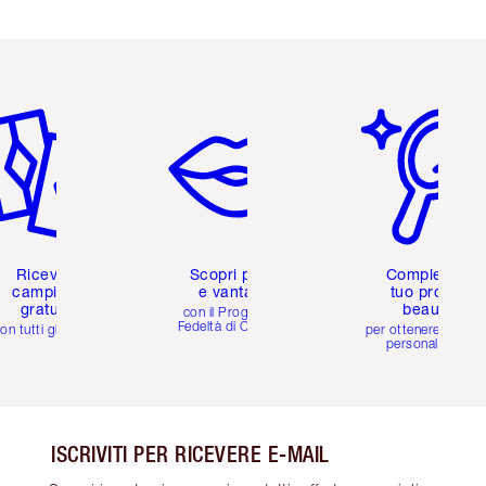
icolo 2 di 6
Articolo 3 di 6
Articolo 4 di 6
Ricevi 2
Scopri premi
Completa il
campioni
e vantaggi
tuo profilo
gratuiti
beauty
con il Programma
Fedeltà di Charlotte
on tutti gli ordini
per ottenere consigl
personalizzati
ISCRIVITI PER RICEVERE E-MAIL