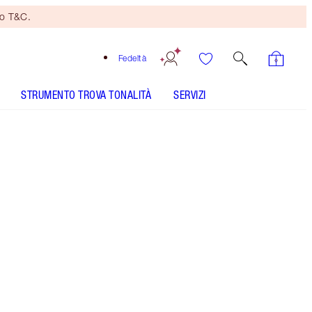
no T&C.
Fedeltà
STRUMENTO TROVA TONALITÀ
SERVIZI
90s Pink
SHADE MATCH
COME SI APPLICA