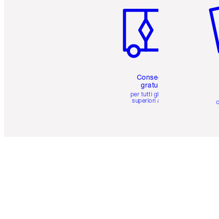
Consegna
gratuita
per tutti gli ordini
superiori a 59 €
c