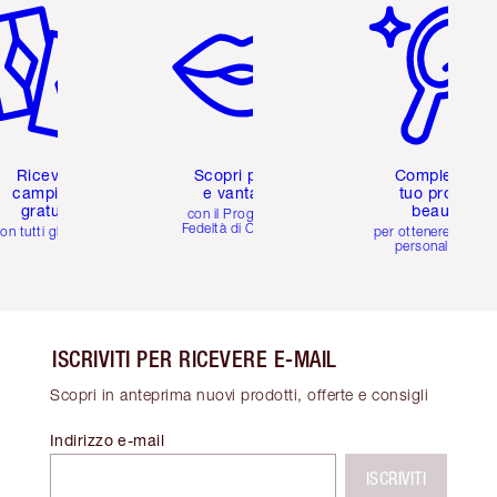
Ricevi 2
Scopri premi
Completa il
campioni
e vantaggi
tuo profilo
gratuiti
beauty
con il Programma
Fedeltà di Charlotte
on tutti gli ordini
per ottenere consigl
personalizzati
ISCRIVITI PER RICEVERE E-MAIL
Scopri in anteprima nuovi prodotti, offerte e consigli
Indirizzo e-mail
ISCRIVITI