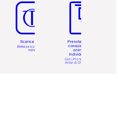
Scarica l'app
Prenota una
consulenza
Bellezza a portata di
online
mano
individuale
i
Con i Pro Make-up
Artist di Charlotte.