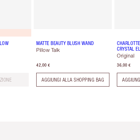
GLOW
MATTE BEAUTY BLUSH WAND
CHARLOTTE'
CRYSTAL EL
Pillow Talk
Original
42,00 €
36,00 €
ZIONE
AGGIUNGI ALLA SHOPPING BAG
AGGIUNG
icolo 2 di 6
Articolo 3 di 6
Articolo 4 di 6