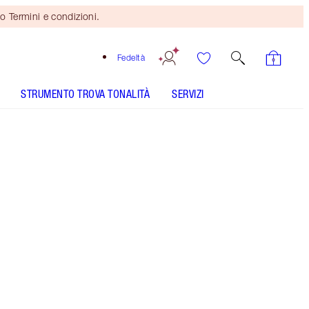
o Termini e condizioni.
Fedeltà
STRUMENTO TROVA TONALITÀ
SERVIZI
Pillow Talk Medium
SHADE MATCH
COME SI APPLICA