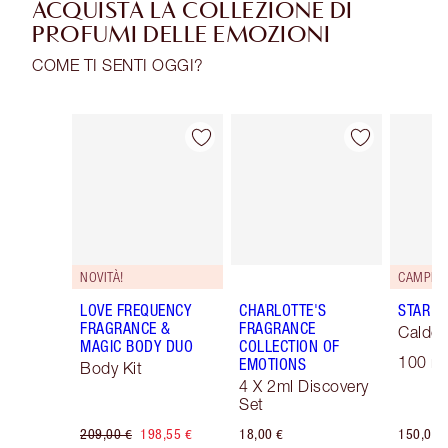
ACQUISTA LA COLLEZIONE DI
PROFUMI DELLE EMOZIONI
COME TI SENTI OGGI?
Articolo 1 di 30
Articolo 2 di 30
NOVITÀ!
LOVE FREQUENCY
CHARLOTTE'S
STAR C
FRAGRANCE &
FRAGRANCE
Caldo 
MAGIC BODY DUO
COLLECTION OF
100 ml
EMOTIONS
Body Kit
4 X 2ml Discovery
Set
209,00 €
198,55 €
18,00 €
150,00 