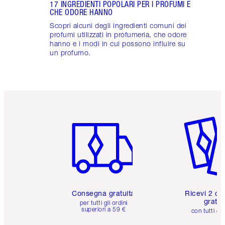
17 INGREDIENTI POPOLARI PER I PROFUMI E
CHE ODORE HANNO
Scopri alcuni degli ingredienti comuni dei
profumi utilizzati in profumeria, che odore
hanno e i modi in cui possono influire su
un profumo.
Articolo 1 di 6
Articolo
Consegna gratuita
Ricevi 2 ca
gratuit
per tutti gli ordini
superiori a 59 €
con tutti gli