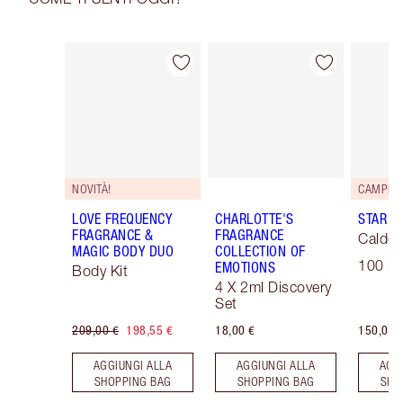
Articolo 1 di 30
Articolo 2 di 30
NOVITÀ!
LOVE FREQUENCY
CHARLOTTE'S
STAR C
FRAGRANCE &
FRAGRANCE
Caldo 
MAGIC BODY DUO
COLLECTION OF
100 ml
EMOTIONS
Body Kit
4 X 2ml Discovery
Set
209,00 €
198,55 €
18,00 €
150,00 
AGGIUNGI ALLA
AGGIUNGI ALLA
AGG
SHOPPING BAG
SHOPPING BAG
SHO