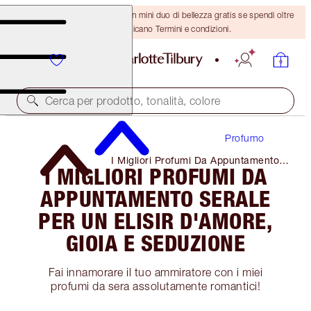
ULTIMA OCCASIONE! Ricevi un mini duo di bellezza gratis se spendi oltre
110 €! Si applicano Termini e condizioni.
Cerca per prodotto, tonalità, colore
Profumo
I Migliori Profumi Da Appuntamento
I MIGLIORI PROFUMI DA
Serale Per Un Elisir D'amore, Gioia E
Seduzione
APPUNTAMENTO SERALE
PER UN ELISIR D'AMORE,
GIOIA E SEDUZIONE
Fai innamorare il tuo ammiratore con i miei
profumi da sera assolutamente romantici!