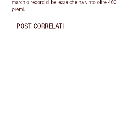
marchio record di bellezza che ha vinto oltre 400
premi.
POST CORRELATI
Articolo 1 di 18
COME
E I P
Scopr
durar
a lun
profu