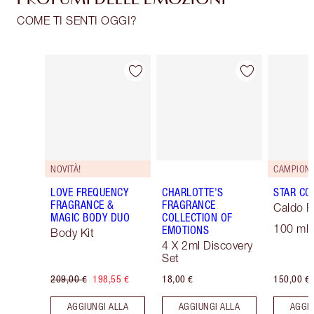
PROFUMI DELLE EMOZIONI
COME TI SENTI OGGI?
Articolo 1 di 30
Articolo 2 di 30
NOVITÀ!
LOVE FREQUENCY
CHARLOTTE'S
STAR CO
FRAGRANCE &
FRAGRANCE
Caldo F
MAGIC BODY DUO
COLLECTION OF
100 ml 
EMOTIONS
Body Kit
4 X 2ml Discovery
Set
209,00 €
198,55 €
18,00 €
150,00 €
AGGIUNGI ALLA
AGGIUNGI ALLA
AGGIU