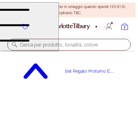
Ricevi un pennello per bronzer in omaggio quando spendi 120 €! Si
applicano T&C.
Cerca per prodotto, tonalità, colore
STAR CONFIDENCE
Set Regalo Profumo E
10 ML FRAGRANCE
Fragranze Da Regalare
23,00 €
(
230,00 €
/
100
ml
)