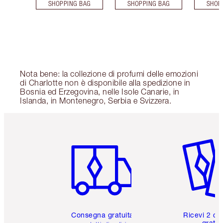
SHOPPING BAG
SHOPPING BAG
SHOP
Nota bene: la collezione di profumi delle emozioni
di Charlotte non è disponibile alla spedizione in
Bosnia ed Erzegovina, nelle Isole Canarie, in
Islanda, in Montenegro, Serbia e Svizzera.
Articolo 1 di 6
Articolo
Consegna gratuita
Ricevi 2 ca
gratuit