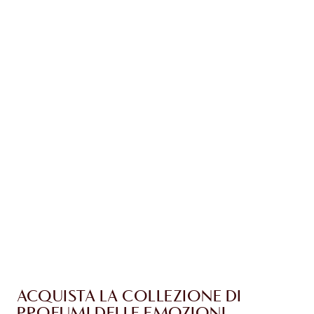
Guadagna 23 Monete Fedeltà
Scopri di più
ESCLUSIVE CHARLOTTE TILBURY
Il club fedeltà Charlotte's Darlings. Guadagna
Monete Fedeltà ogni volta che acquisti!
Consegna standard gratuita per gli ordini
superiori a 59,00 €
Scegli 2 campioni gratuiti al momento del
pagamento
ACQUISTA LA COLLEZIONE DI