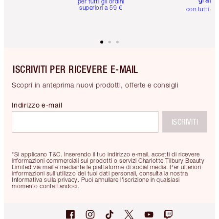
per tutti gli ordini
superiori a 59 €
con tutti gli
ISCRIVITI PER RICEVERE E-MAIL
Scopri in anteprima nuovi prodotti, offerte e consigli
Indirizzo e-mail
ISCRIVITI
*Si applicano T&C. Inserendo il tuo indirizzo e-mail, accetti di ricevere
informazioni commerciali sui prodotti o servizi Charlotte Tilbury Beauty
Limited via mail e mediante le piattaforme di social media. Per ulteriori
informazioni sull'utilizzo dei tuoi dati personali, consulta la nostra
Informativa sulla privacy. Puoi annullare l'iscrizione in qualsiasi
momento contattandoci.