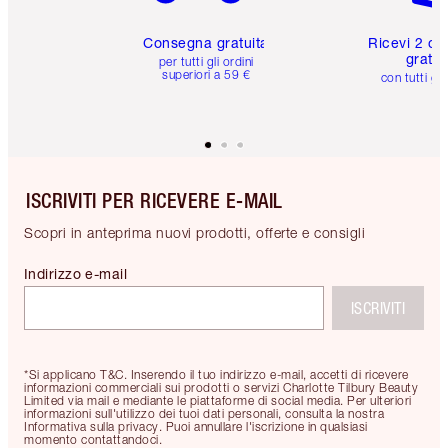
Consegna gratuita
Ricevi 2 ca
gratuit
per tutti gli ordini
superiori a 59 €
con tutti gli
ISCRIVITI PER RICEVERE E-MAIL
Scopri in anteprima nuovi prodotti, offerte e consigli
Indirizzo e-mail
ISCRIVITI
*Si applicano T&C. Inserendo il tuo indirizzo e-mail, accetti di ricevere
informazioni commerciali sui prodotti o servizi Charlotte Tilbury Beauty
Limited via mail e mediante le piattaforme di social media. Per ulteriori
informazioni sull'utilizzo dei tuoi dati personali, consulta la nostra
Informativa sulla privacy. Puoi annullare l'iscrizione in qualsiasi
momento contattandoci.