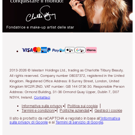
2013-2026 © Islestarr Holdings Ltd., trading as Charlotte Tilbury Beauty.
All rights reserved. Company number 08037372, registered in the United
Kingdom. Registered Office Address: 8 Surrey Street, London, United
Kingdom WC2R 2ND. VAT number: GB 144 0736 30. Responsible Person
Address: Ormond Building, 31-36 Ormond Quay Upper, Dublin 7, D07
N5YH, Ireland.
Contattaci
Informativa sulla privacy
Politica sui cookie
Termini e condizioni
Politiche aziendali
Gestisci i cookie
Il sito è protetto da reCAPTCHA e regolato in base all
'Informativa
sulla privacy di Google
e ai
Termini di servizio di Google
.