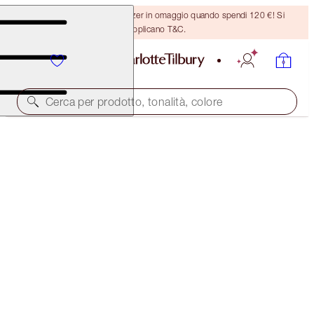
Ricevi un pennello per bronzer in omaggio quando spendi 120 €! Si
applicano T&C.
Cerca per prodotto, tonalità, colore
PILLOW TALK LOVE-BLUSH ON THE GO KIT
MAKEUP KIT
86,00 €
81,70 €
(
86,00 €
/
10
ml
)