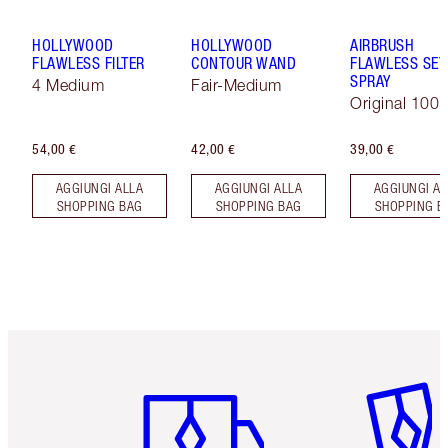
HOLLYWOOD
HOLLYWOOD
AIRBRUSH
FLAWLESS FILTER
CONTOUR WAND
FLAWLESS SET
SPRAY
4 Medium
Fair-Medium
Original 100 
54,00 €
42,00 €
39,00 €
AGGIUNGI ALLA
AGGIUNGI ALLA
AGGIUNGI AL
SHOPPING BAG
SHOPPING BAG
SHOPPING B
Articolo 1 di 6
Articolo