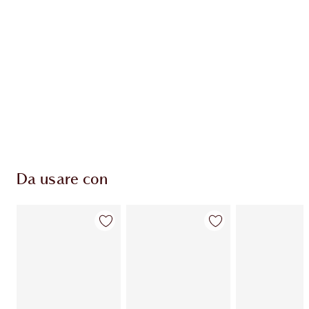
ESCLUSIVE CHARLOTTE TILBURY
Il club fedeltà Charlotte's Darlings. Guadagna
Monete Fedeltà ogni volta che acquisti!
Consegna standard gratuita per gli ordini
superiori a 59,00 €
Scegli 2 campioni gratuiti al momento del
pagamento
Da usare con