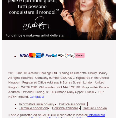
2013-2026 © Islestarr Holdings Ltd., trading as Charlotte Tilbury Beauty.
All rights reserved. Company number 08037372, registered in the United
Kingdom. Registered Office Address: 8 Surrey Street, London, United
Kingdom WC2R 2ND. VAT number: GB 144 0736 30. Responsible Person
Address: Ormond Building, 31-36 Ormond Quay Upper, Dublin 7, D07
N5YH, Ireland.
Contattaci
Informativa sulla privacy
Politica sui cookie
Termini e condizioni
Politiche aziendali
Gestisci i cookie
Il sito è protetto da reCAPTCHA e regolato in base all
'Informativa