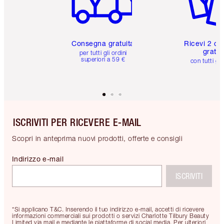
Consegna gratuita
Ricevi 2 ca
gratuit
per tutti gli ordini
superiori a 59 €
con tutti gli
ISCRIVITI PER RICEVERE E-MAIL
Scopri in anteprima nuovi prodotti, offerte e consigli
Indirizzo e-mail
ISCRIVITI
*Si applicano T&C. Inserendo il tuo indirizzo e-mail, accetti di ricevere
informazioni commerciali sui prodotti o servizi Charlotte Tilbury Beauty
Limited via mail e mediante le piattaforme di social media. Per ulteriori