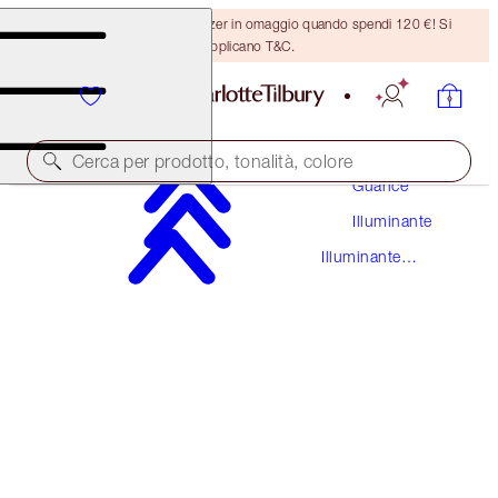
Ricevi un pennello per bronzer in omaggio quando spendi 120 €! Si
applicano T&C.
Trucco
Cerca per prodotto, tonalità, colore
Guance
Illuminante
BEAUTY LIGHT WAND
Illuminante
PILLOW TALK ORIGINAL
Liquido
42,00 €