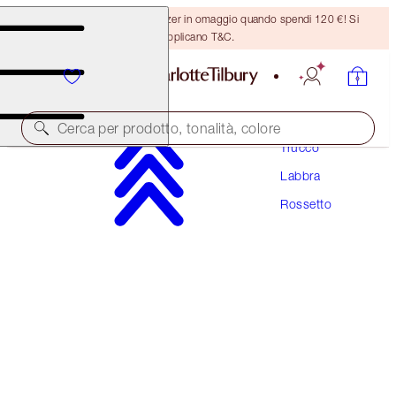
Ricevi un pennello per bronzer in omaggio quando spendi 120 €! Si
applicano T&C.
Cerca per prodotto, tonalità, colore
Trucco
Labbra
MATTE REVOLUTION
Rossetto
PILLOW TALK ORIGINAL
38,00 €
(
108,57 €
/
10
g
)