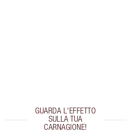
Guadagna 38 Monete Fedeltà
Scopri di più
ESCLUSIVE CHARLOTTE TILBURY
Il club fedeltà Charlotte's Darlings. Guadagna
Monete Fedeltà ogni volta che acquisti!
Consegna standard gratuita per gli ordini
superiori a 59,00 €
Scegli 2 campioni gratuiti al momento del
pagamento
GUARDA L'EFFETTO
SULLA TUA
CARNAGIONE!