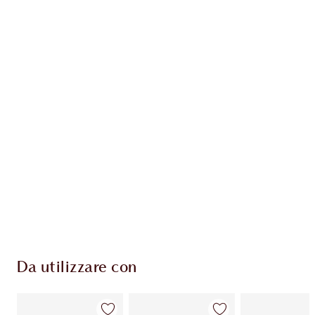
Articolo 1 di 20
Arti
Da utilizzare con