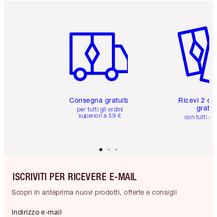
Articolo 1 di 6
Articolo
Consegna gratuita
Ricevi 2 ca
gratuit
per tutti gli ordini
superiori a 59 €
con tutti gli
ISCRIVITI PER RICEVERE E-MAIL
Scopri in anteprima nuovi prodotti, offerte e consigli
Indirizzo e-mail