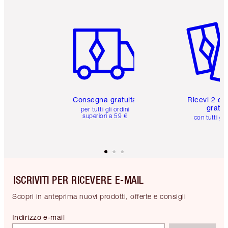
Articolo 1 di 6
Articolo
Consegna gratuita
Ricevi 2 ca
gratuit
per tutti gli ordini
superiori a 59 €
con tutti gli
ISCRIVITI PER RICEVERE E-MAIL
Scopri in anteprima nuovi prodotti, offerte e consigli
Indirizzo e-mail