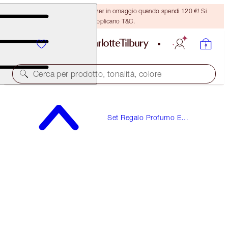
Ricevi un pennello per bronzer in omaggio quando spendi 120 €! Si
applicano T&C.
Cerca per prodotto, tonalità, colore
DEL VALORE DI 113 €!
Set Regalo Profumo E
STAR CONFIDENCE
Fragranze Da Regalare
PERFUME GIFT SET
90,00 €
(
150,00 €
/
100
ml
)