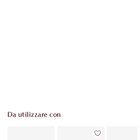
Guadagna 90 Monete Fedeltà
Scopri di più
ESCLUSIVE CHARLOTTE TILBURY
Il club fedeltà Charlotte's Darlings. Guadagna
Monete Fedeltà ogni volta che acquisti!
Consegna standard gratuita per gli ordini
superiori a 59,00 €
Scegli 2 campioni gratuiti al momento del
pagamento
Da utilizzare con