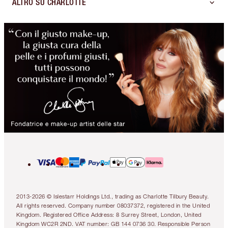
ALTRO SU CHARLOTTE
2013-2026 © Islestarr Holdings Ltd., trading as Charlotte Tilbury Beauty.
All rights reserved. Company number 08037372, registered in the United
Kingdom. Registered Office Address: 8 Surrey Street, London, United
Kingdom WC2R 2ND. VAT number: GB 144 0736 30. Responsible Person