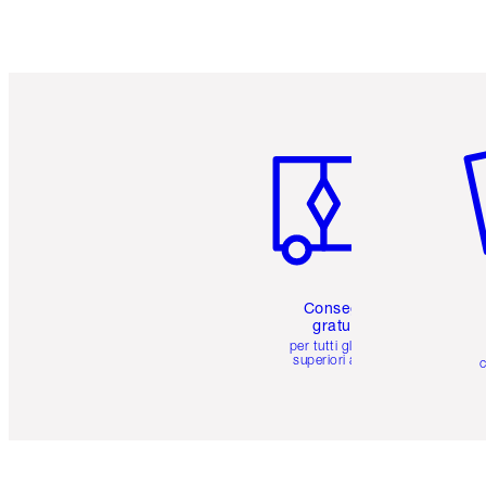
Articolo 1 di 6
Art
Consegna
gratuita
per tutti gli ordini
superiori a 59 €
c