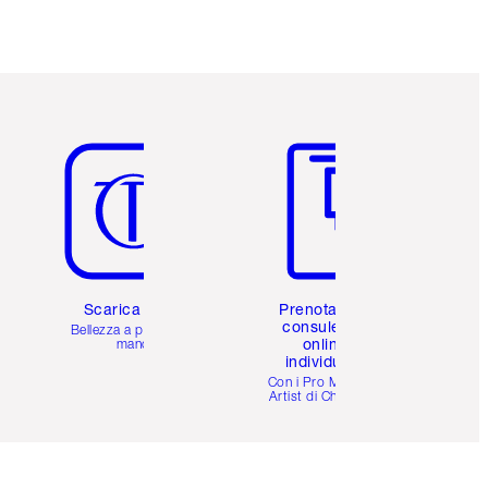
Articolo 5 di 6
Articolo 6 di 6
Scarica l'app
Prenota una
consulenza
Bellezza a portata di
online
mano
individuale
i
Con i Pro Make-up
Artist di Charlotte.