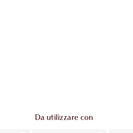
colo 2 di 20
Articolo 3 di 20
Da utilizzare con