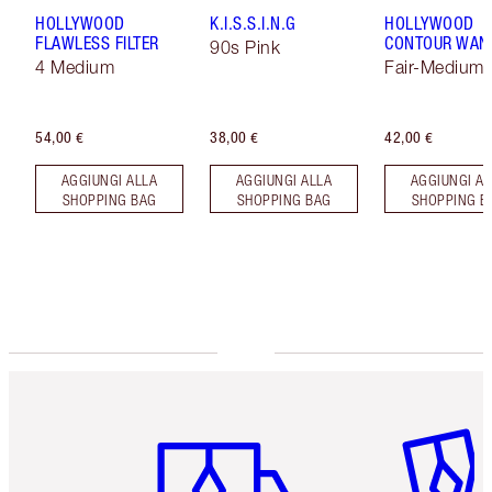
HOLLYWOOD
K.I.S.S.I.N.G
HOLLYWOOD
FLAWLESS FILTER
CONTOUR WAN
90s Pink
4 Medium
Fair-Medium
54,00 €
38,00 €
42,00 €
AGGIUNGI ALLA
AGGIUNGI ALLA
AGGIUNGI AL
SHOPPING BAG
SHOPPING BAG
SHOPPING B
Articolo 1 di 6
Articolo