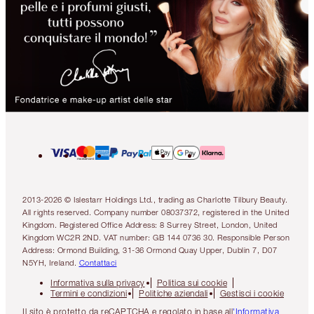
2013-2026 © Islestarr Holdings Ltd., trading as Charlotte Tilbury Beauty.
All rights reserved. Company number 08037372, registered in the United
Kingdom. Registered Office Address: 8 Surrey Street, London, United
Kingdom WC2R 2ND. VAT number: GB 144 0736 30. Responsible Person
Address: Ormond Building, 31-36 Ormond Quay Upper, Dublin 7, D07
N5YH, Ireland.
Contattaci
Informativa sulla privacy
Politica sui cookie
Termini e condizioni
Politiche aziendali
Gestisci i cookie
Il sito è protetto da reCAPTCHA e regolato in base all
'Informativa