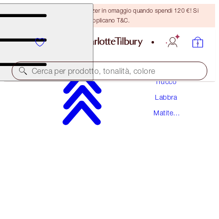
Ricevi un pennello per bronzer in omaggio quando spendi 120 €! Si
applicano T&C.
Cerca per prodotto, tonalità, colore
Trucco
Labbra
LIP CHEAT
Matite
90S PINK
Labbra
28,50 €
(
237,50 €
/
10
g
)