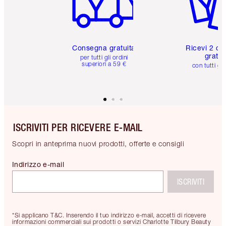
Consegna gratuita
Ricevi 2 ca
gratuit
per tutti gli ordini
superiori a 59 €
con tutti gli
ISCRIVITI PER RICEVERE E-MAIL
Scopri in anteprima nuovi prodotti, offerte e consigli
Indirizzo e-mail
ISCRIVITI
*Si applicano T&C. Inserendo il tuo indirizzo e-mail, accetti di ricevere
informazioni commerciali sui prodotti o servizi Charlotte Tilbury Beauty