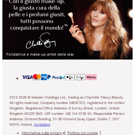
2013-2026 © Islestarr Holdings Ltd., trading as Charlotte Tilbury Beauty.
All rights reserved. Company number 08037372, registered in the United
Kingdom. Registered Office Address: 8 Surrey Street, London, United
Kingdom WC2R 2ND. VAT number: GB 144 0736 30. Responsible Person
Address: Ormond Building, 31-36 Ormond Quay Upper, Dublin 7, D07
N5YH, Ireland.
Contattaci
Informativa sulla privacy
Politica sui cookie