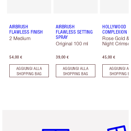
AIRBRUSH
AIRBRUSH
HOLLYWOOD
FLAWLESS FINISH
FLAWLESS SETTING
COMPLEXION 
SPRAY
2 Medium
Rose Gold &
Original 100 ml
Night Crimso
54,00 €
39,00 €
45,00 €
AGGIUNGI ALLA
AGGIUNGI ALLA
AGGIUNGI AL
SHOPPING BAG
SHOPPING BAG
SHOPPING B
Articolo 1 di 6
Articolo