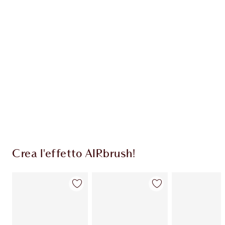
ESCLUSIVE CHARLOTTE TILBURY
Il club fedeltà Charlotte's Darlings. Guadagna
Monete Fedeltà ogni volta che acquisti!
Consegna standard gratuita per gli ordini
superiori a 59,00 €
Scegli 2 campioni gratuiti al momento del
pagamento
Crea l'effetto AIRbrush!