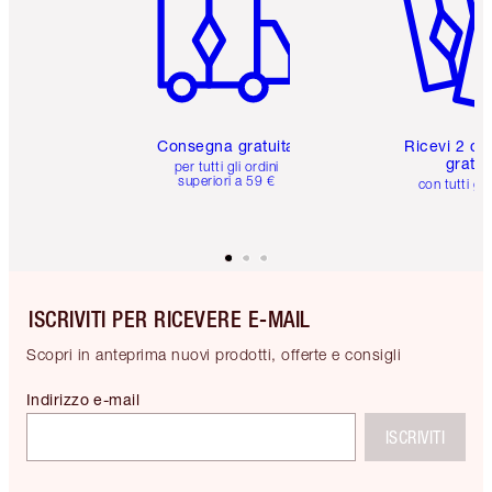
Consegna gratuita
Ricevi 2 ca
gratuit
per tutti gli ordini
superiori a 59 €
con tutti gli
ISCRIVITI PER RICEVERE E-MAIL
Scopri in anteprima nuovi prodotti, offerte e consigli
Indirizzo e-mail
ISCRIVITI