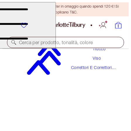
Ricevi un pennello per bronzer in omaggio quando spendi 120 €! Si
applicano T&C.
Cerca per prodotto, tonalità, colore
Trucco
Viso
AIRBRUSH FLAWLESS BLUR CONCEALER
Correttori E Correttori
4 FAIR-MEDIUM
Del Colore
38,00 €
(
45,78 €
/
10
g
)