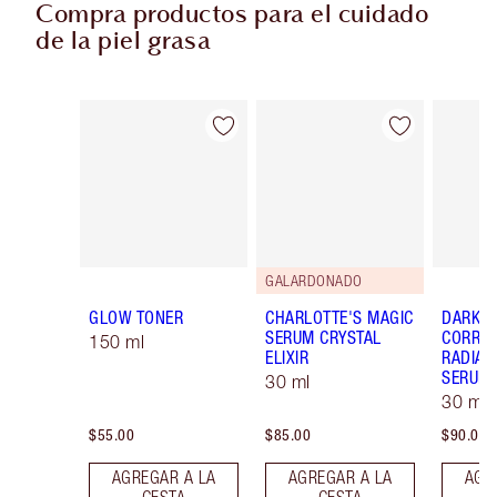
Compra productos para el cuidado
de la piel grasa
Artículo 1 de 7
Artículo 2 de 7
GALARDONADO
GLOW TONER
CHARLOTTE'S MAGIC
DARK S
SERUM CRYSTAL
CORREC
150 ml
ELIXIR
RADIAN
SERUM
30 ml
30 ml
$55.00
$85.00
$90.00
AGREGAR A LA
AGREGAR A LA
AGR