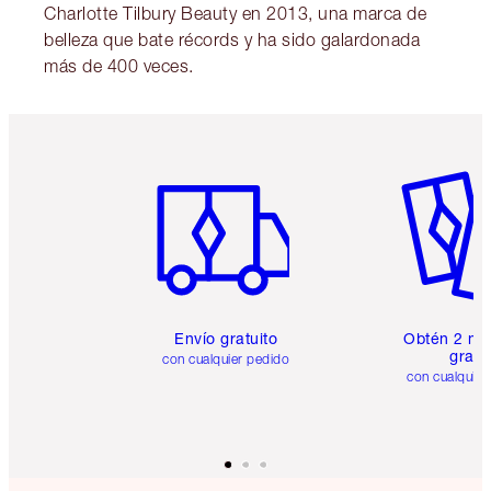
Charlotte Tilbury Beauty en 2013, una marca de
belleza que bate récords y ha sido galardonada
más de 400 veces.
Artículo 1 de 6
Artículo
Envío gratuito
Obtén 2 mu
gratis
con cualquier pedido
con cualquier