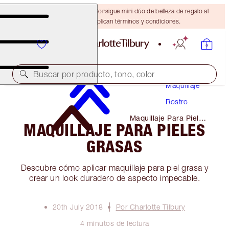
¡ÚLTIMA OPORTUNIDAD! Consigue mini dúo de belleza de regalo al
gastar $110 Se aplican términos y condiciones.
Buscar por producto, tono, color
Maquillaje
Rostro
Maquillaje Para Pieles
MAQUILLAJE PARA PIELES
Grasas
GRASAS
Descubre cómo aplicar maquillaje para piel grasa y
crear un look duradero de aspecto impecable.
20th July 2018
Por Charlotte Tilbury
4 minutos de lectura