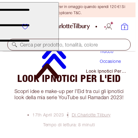
Ricevi un pennello per bronzer in omaggio quando spendi 120 €! Si
applicano T&C.
Cerca per prodotto, tonalità, colore
Trucco
Occasione
Look Ipnotici Per
LOOK IPNOTICI PER L'EID
L'eid
Scopri idee e make-up per l'Eid tra cui gli ipnotici
look della mia serie YouTube sul Ramadan 2023!
17th April 2023
Di Charlotte Tilbury
Tempo di lettura: 8 minuti