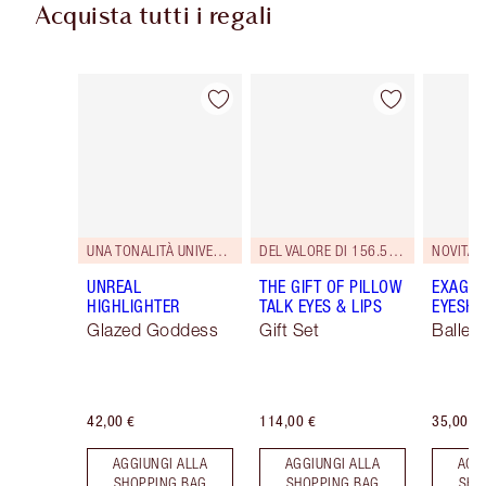
Acquista tutti i regali
Articolo 1 di 114
Articolo 2 di 114
UNA TONALITÀ UNIVERSALE.
DEL VALORE DI 156.50 €
NOVITÀ!
UNREAL
THE GIFT OF PILLOW
EXAGGE
HIGHLIGHTER
TALK EYES & LIPS
EYESHA
Glazed Goddess
Gift Set
Ballet
42,00 €
114,00 €
35,00 €
AGGIUNGI ALLA
AGGIUNGI ALLA
AGG
SHOPPING BAG
SHOPPING BAG
SHO