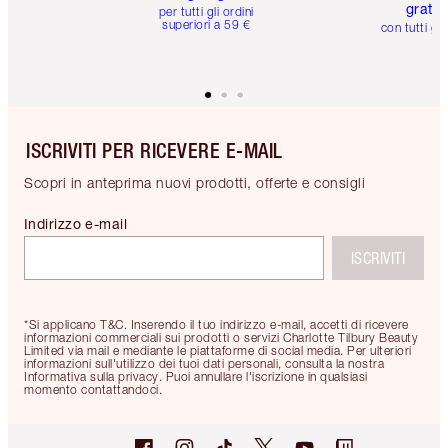
gratuit
per tutti gli ordini
superiori a 59 €
con tutti gli
ISCRIVITI PER RICEVERE E-MAIL
Scopri in anteprima nuovi prodotti, offerte e consigli
Indirizzo e-mail
ISCRIVITI
*Si applicano T&C. Inserendo il tuo indirizzo e-mail, accetti di ricevere
informazioni commerciali sui prodotti o servizi Charlotte Tilbury Beauty
Limited via mail e mediante le piattaforme di social media. Per ulteriori
informazioni sull'utilizzo dei tuoi dati personali, consulta la nostra
Informativa sulla privacy. Puoi annullare l'iscrizione in qualsiasi
momento contattandoci.