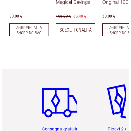
Magical Savings
Original 100 
50,00 €
108,00 €
86,40 €
39,00 €
AGGIUNGI ALLA
AGGIUNGI AL
SCEGLI TONALITÀ
SHOPPING BAG
SHOPPING B
Articolo 1 di 6
Articolo
Consegna gratuita
Ricevi 2 ca