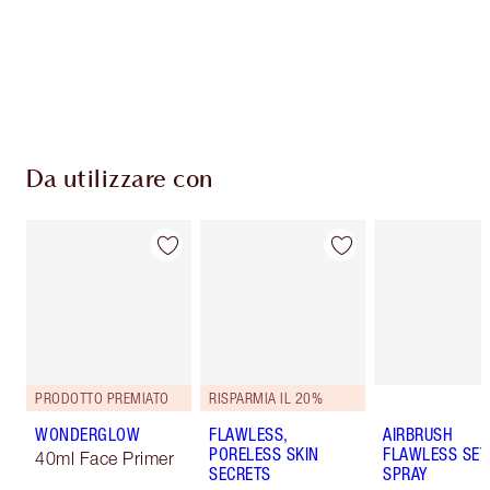
Consegna standard gratuita per gli ordini
superiori a 59,00 €
Scegli 2 campioni gratuiti al momento del
pagamento
Da utilizzare con
PRODOTTO PREMIATO
RISPARMIA IL 20%
WONDERGLOW
FLAWLESS,
AIRBRUSH
PORELESS SKIN
FLAWLESS SET
40ml Face Primer
SECRETS
SPRAY