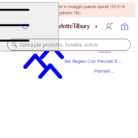
Ricevi un pennello per bronzer in omaggio quando spendi 120 €! Si
applicano T&C.
Cerca per prodotto, tonalità, colore
Trucco
Set Regalo Con Pennelli E
RISPARMIA IL 20%
Accessori Make-Up
Pennelli
THE COMPLETE BRUSH SET
Trucco
ROSE GOLD & NIGHT CRIMSON
328,00 €
262,40 €