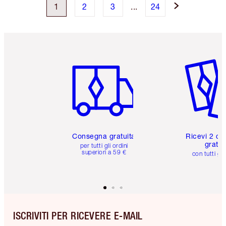
1
2
3
...
24
Articolo 1 di 6
Articolo
Consegna gratuita
Ricevi 2 ca
gratuit
per tutti gli ordini
superiori a 59 €
con tutti gli
ISCRIVITI PER RICEVERE E-MAIL