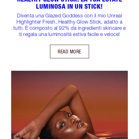
LUMINOSA IN UN STICK!
Diventa una Glazed Goddess con il mio Unreal
Highlighter Fresh, Healthy Glow Stick, adatto a
tutti. È composto al 92% da ingredienti skincare e
ti regala una luminosità estiva facile e veloce!
READ MORE