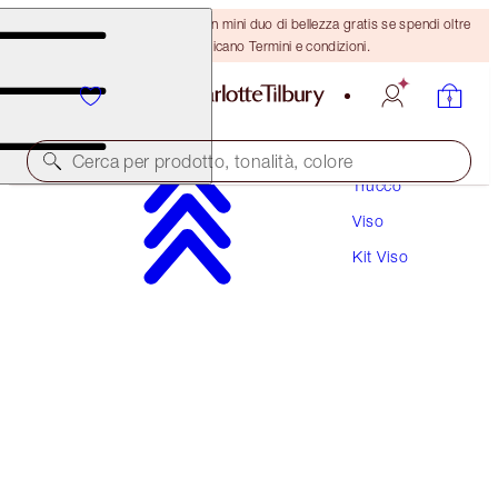
ULTIMA OCCASIONE! Ricevi un mini duo di bellezza gratis se spendi oltre
110 €! Si applicano Termini e condizioni.
Cerca per prodotto, tonalità, colore
Trucco
Viso
ESCLUSIVA ONLINE
Kit Viso
CONCEAL AND CORRECT KIT
FACE KIT
76,00 €
72,20 €