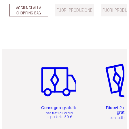
AGGIUNGI ALLA
FUORI PRODUZIONE
FUORI PRODU
SHOPPING BAG
Articolo 1 di 6
Articolo
Consegna gratuita
Ricevi 2 ca
gratuit
per tutti gli ordini
superiori a 59 €
con tutti gli