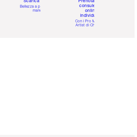
Scarica l'app
Prenota una
consulenza
Bellezza a portata di
online
mano
individuale
i
Con i Pro Make-up
Artist di Charlotte.