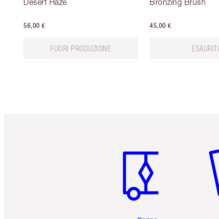
Desert Haze
Bronzing Brush
56,00 €
45,00 €
FUORI PRODUZIONE
ESAURIT
Articolo 1 di 6
Art