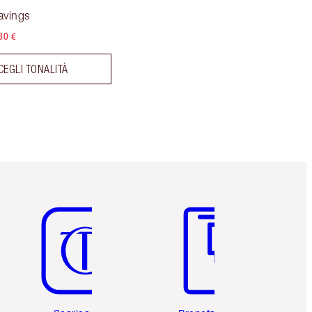
avings
80 €
CEGLI TONALITÀ
Articolo 5 di 6
Articolo 6 di 6