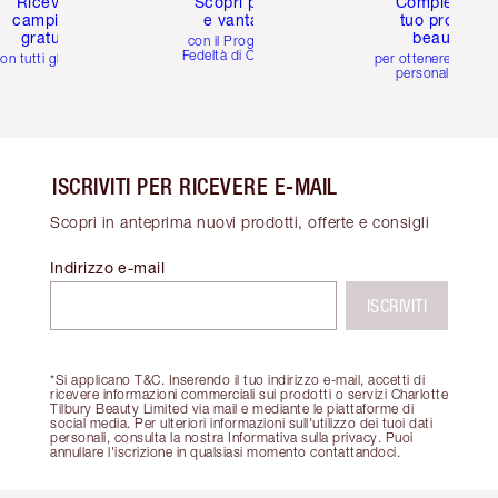
Ricevi 2
Scopri premi
Completa il
campioni
e vantaggi
tuo profilo
gratuiti
beauty
con il Programma
Fedeltà di Charlotte
on tutti gli ordini
per ottenere consigl
personalizzati
ISCRIVITI PER RICEVERE E-MAIL
Scopri in anteprima nuovi prodotti, offerte e consigli
Indirizzo e-mail
ISCRIVITI
*Si applicano T&C. Inserendo il tuo indirizzo e-mail, accetti di
ricevere informazioni commerciali sui prodotti o servizi Charlotte
Tilbury Beauty Limited via mail e mediante le piattaforme di
social media. Per ulteriori informazioni sull'utilizzo dei tuoi dati
personali, consulta la nostra Informativa sulla privacy. Puoi
annullare l'iscrizione in qualsiasi momento contattandoci.