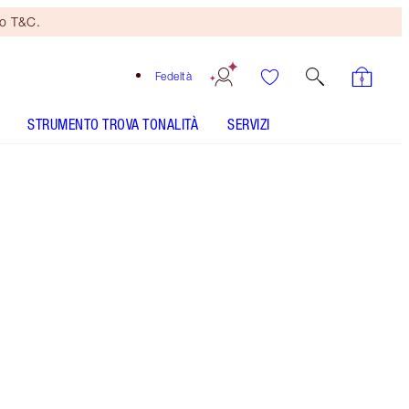
no T&C.
Fedeltà
STRUMENTO TROVA TONALITÀ
SERVIZI
AIRBRUSH BRONZER - Seleziona tonalità
AIRBRUSH FLAWLESS FINISH - Seleziona tonalità
AIRBRUSH FLAWLESS FOUNDATION - Seleziona
tonalità