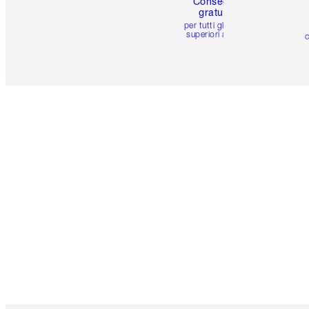
Consegna
gratuita
per tutti gli ordini
superiori a 59 €
c