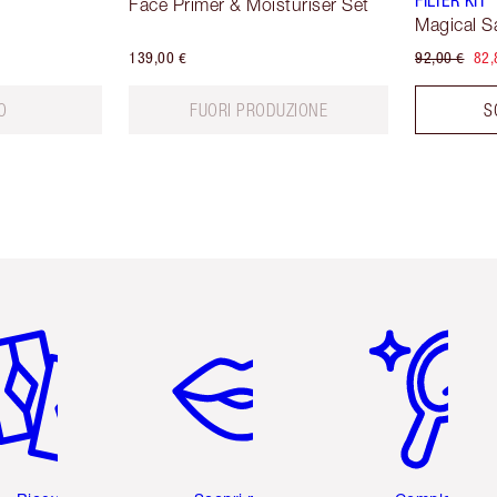
FILTER KIT
Face Primer & Moisturiser Set
Magical S
139,00 €
92,00 €
82,
O
FUORI PRODUZIONE
S
icolo 2 di 6
Articolo 3 di 6
Articolo 4 di 6