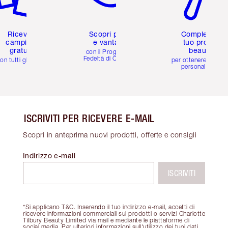
Ricevi 2
Scopri premi
Completa il
campioni
e vantaggi
tuo profilo
gratuiti
beauty
con il Programma
Fedeltà di Charlotte
on tutti gli ordini
per ottenere consigl
personalizzati
ISCRIVITI PER RICEVERE E-MAIL
Scopri in anteprima nuovi prodotti, offerte e consigli
Indirizzo e-mail
ISCRIVITI
*Si applicano T&C. Inserendo il tuo indirizzo e-mail, accetti di
ricevere informazioni commerciali sui prodotti o servizi Charlotte
Tilbury Beauty Limited via mail e mediante le piattaforme di
social media. Per ulteriori informazioni sull'utilizzo dei tuoi dati