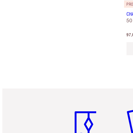
PRO
CH
50
97,
Articolo 1 di 6
Art