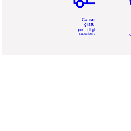
Consegna
gratuita
per tutti gli ordini
superiori a 59 €
c