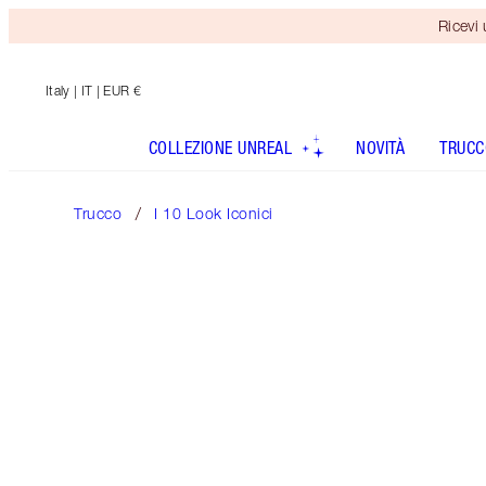
Ricevi
Italy
| IT | EUR €
COLLEZIONE UNREAL
NOVITÀ
TRUCC
Trucco
I 10 Look Iconici