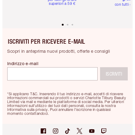
superiori a 59 €
con tutti gli
ISCRIVITI PER RICEVERE E-MAIL
Scopri in anteprima nuovi prodotti, offerte e consigli
Indirizzo e-mail
ISCRIVITI
*Si applicano T&C. Inserendo il tuo indirizzo e-mail, accetti di ricevere
informazioni commerciali sui prodotti o servizi Charlotte Tilbury Beauty
Limited via mail e mediante le piattaforme di social media. Per ulteriori
informazioni sull'utilizzo dei tuoi dati personali, consulta la nostra
Informativa sulla privacy. Puoi annullare l'iscrizione in qualsiasi
momento contattandoci.