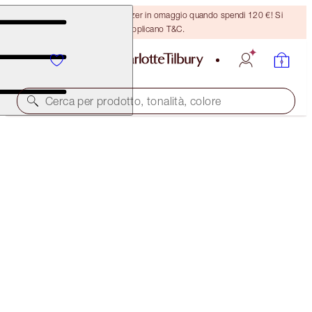
Ricevi un pennello per bronzer in omaggio quando spendi 120 €! Si
applicano T&C.
Cerca per prodotto, tonalità, colore
CONSULENZE DI BELLEZZA ONLINE INDIVIDUALI
NEW! CHARLOTTE’S GIFTING EXPERTS
15 MIN
GRATIS