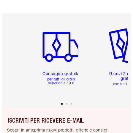
Articolo 1 di 6
Articolo
Consegna gratuita
Ricevi 2 ca
gratuit
per tutti gli ordini
superiori a 59 €
con tutti gli
ISCRIVITI PER RICEVERE E-MAIL
Scopri in anteprima nuovi prodotti, offerte e consigli