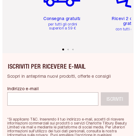
Consegna gratuita
Ricevi 2 ca
gratuit
per tutti gli ordini
superiori a 59 €
con tutti gli
ISCRIVITI PER RICEVERE E-MAIL
Scopri in anteprima nuovi prodotti, offerte e consigli
Indirizzo e-mail
ISCRIVITI
*Si applicano T&C. Inserendo il tuo indirizzo e-mail, accetti di ricevere
informazioni commerciali sui prodotti o servizi Charlotte Tilbury Beauty
Limited via mail e mediante le piattaforme di social media. Per ulteriori
informazioni sull'utilizzo dei tuoi dati personali, consulta la nostra
Informativa sulla privacy. Puoi annullare l'iscrizione in qualsiasi