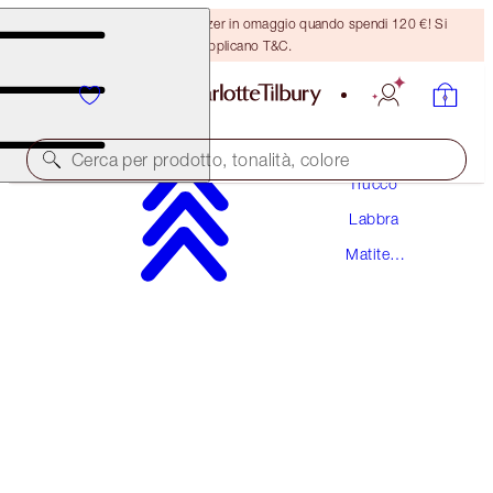
Ricevi un pennello per bronzer in omaggio quando spendi 120 €! Si
applicano T&C.
Cerca per prodotto, tonalità, colore
Trucco
Labbra
LIP CHEAT
Matite
FOXY BROWN
Labbra
28,50 €