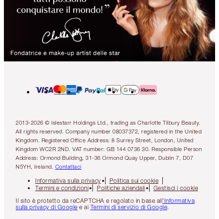
2013-2026 © Islestarr Holdings Ltd., trading as Charlotte Tilbury Beauty.
All rights reserved. Company number 08037372, registered in the United
Kingdom. Registered Office Address: 8 Surrey Street, London, United
Kingdom WC2R 2ND. VAT number: GB 144 0736 30. Responsible Person
Address: Ormond Building, 31-36 Ormond Quay Upper, Dublin 7, D07
N5YH, Ireland.
Contattaci
Informativa sulla privacy
Politica sui cookie
Termini e condizioni
Politiche aziendali
Gestisci i cookie
Il sito è protetto da reCAPTCHA e regolato in base all
'Informativa
sulla privacy di Google
e ai
Termini di servizio di Google
.