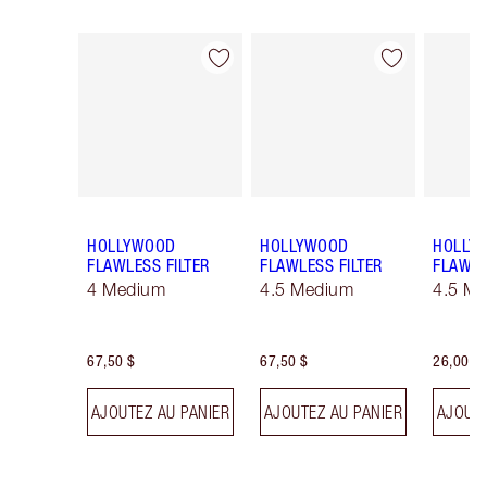
Article 1 sur 26
Article 2 sur 26
HOLLYWOOD
HOLLYWOOD
HOLLY
FLAWLESS FILTER
FLAWLESS FILTER
FLAWLE
4 Medium
4.5 Medium
4.5 Me
67,50 $
67,50 $
26,00 $
AJOUTEZ AU PANIER
AJOUTEZ AU PANIER
AJOUTE