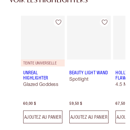
VOIR LES HIGHLIGHTERS
Article 1 sur 29
Article 2 sur 29
TEINTE UNIVERSELLE
UNREAL
BEAUTY LIGHT WAND
HOLLY
HIGHLIGHTER
FLAWLE
Spotlight
Glazed Goddess
4.5 M
60,00 $
59,50 $
67,50 $
AJOUTEZ AU PANIER
AJOUTEZ AU PANIER
AJOUTE