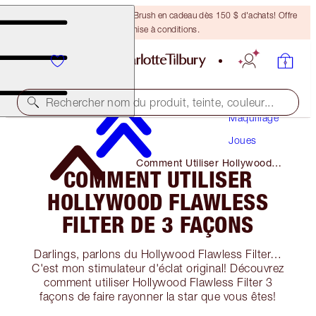
Recevez un pinceau Bronzing Brush en cadeau dès 150 $ d'achats! Offre
soumise à conditions.
Rechercher nom du produit, teinte, couleur...
Maquillage
Joues
Comment Utiliser Hollywood
COMMENT UTILISER
Flawless Filter De 3 Façons
HOLLYWOOD FLAWLESS
FILTER DE 3 FAÇONS
Darlings, parlons du Hollywood Flawless Filter…
C'est mon stimulateur d'éclat original! Découvrez
comment utiliser Hollywood Flawless Filter 3
façons de faire rayonner la star que vous êtes!