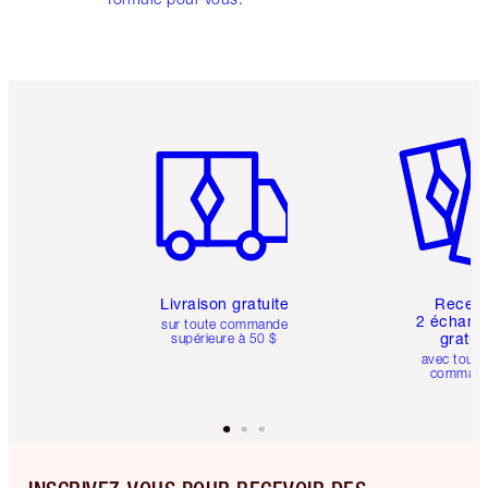
Article 1 sur 6
Article 
Livraison gratuite
Recev
2 échanti
sur toute commande
gratui
supérieure à 50 $
avec toute
comman