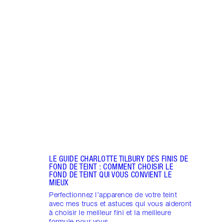
Article 1 sur 4
THE 
HOLL
LE GUIDE CHARLOTTE TILBURY DES FINIS DE
FOND DE TEINT : COMMENT CHOISIR LE
FOND DE TEINT QUI VOUS CONVIENT LE
MIEUX
Perfectionnez l’apparence de votre teint
avec mes trucs et astuces qui vous aideront
à choisir le meilleur fini et la meilleure
formule pour vous.