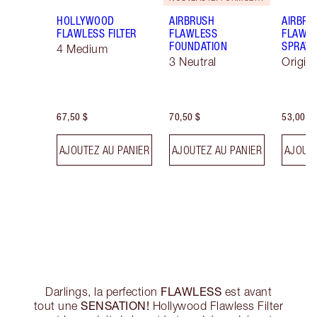
HOLLYWOOD
AIRBRUSH
AIRBRU
FLAWLESS FILTER
FLAWLESS
FLAWLE
FOUNDATION
SPRAY
4 Medium
3 Neutral
Origin
67,50 $
70,50 $
53,00 $
AJOUTEZ AU PANIER
AJOUTEZ AU PANIER
AJOUTE
FLAWLESS
Darlings, la perfection
est avant
SENSATION!
tout une
Hollywood Flawless Filter